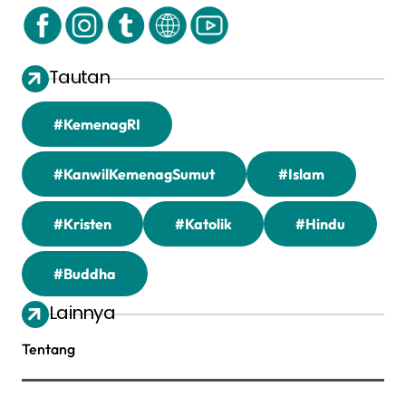
Tautan
#KemenagRI
#KanwilKemenagSumut
#Islam
#Kristen
#Katolik
#Hindu
#Buddha
Lainnya
Tentang