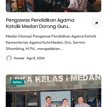
Pengawas Pendidikan Agama
Katolik Medan Dorong Guru
Tingkatkan Administrasi
Medan (Humas) Pengawas Pendidikan Agama Katolik
Pembelajaran dan Kreativitas
Kementerian Agama Kota Medan, Dra. Sarmin
Media Ajar
Sihombing, M.Pd., mengadakan...
Humas
Agu 8, 2026
Satker