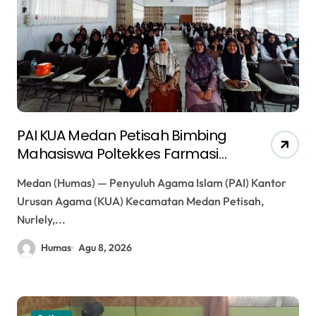
PAI KUA Medan Petisah Bimbing
Mahasiswa Poltekkes Farmasi
tentang Tujuan Hidup dan
Medan (Humas) — Penyuluh Agama Islam (PAI) Kantor
Ketaatan dalam Islam
Urusan Agama (KUA) Kecamatan Medan Petisah,
Nurlely,...
Humas
Agu 8, 2026