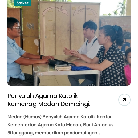
Satker
Penyuluh Agama Katolik
Kemenag Medan Dampingi
Katekumen Perdalam Makna
Medan (Humas) Penyuluh Agama Katolik Kantor
Pengakuan Iman (Credo)
Kementerian Agama Kota Medan, Roni Antonius
Sitanggang, memberikan pendampingan...