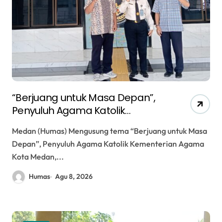
“Berjuang untuk Masa Depan”,
Penyuluh Agama Katolik
Kemenag Kota Medan Berikan
Medan (Humas) Mengusung tema “Berjuang untuk Masa
Pembinaan Rohani bagi Anak
Depan”, Penyuluh Agama Katolik Kementerian Agama
Binaan LPKA Klas I Medan
Kota Medan,...
Humas
Agu 8, 2026