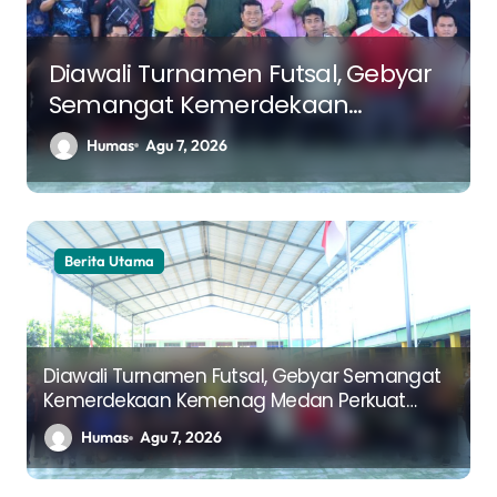
g
Diawali Turnamen Futsal, Gebyar
Semangat Kemerdekaan
Kemenag Medan Perkuat
Humas
Agu 7, 2026
Kebersamaan Sambut HUT ke-81
RI
Berita Utama
Diawali Turnamen Futsal, Gebyar Semangat
Kemerdekaan Kemenag Medan Perkuat
Kebersamaan Sambut HUT ke-81 RI
Humas
Agu 7, 2026