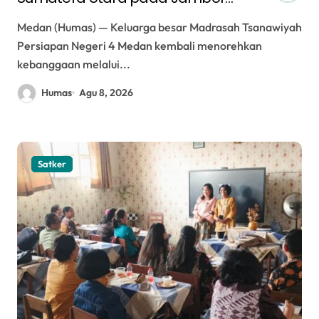
Nasional ke XII Tahun 2026 di
Medan (Humas) — Keluarga besar Madrasah Tsanawiyah
Jakarta
Persiapan Negeri 4 Medan kembali menorehkan
kebanggaan melalui...
Humas
Agu 8, 2026
Satker