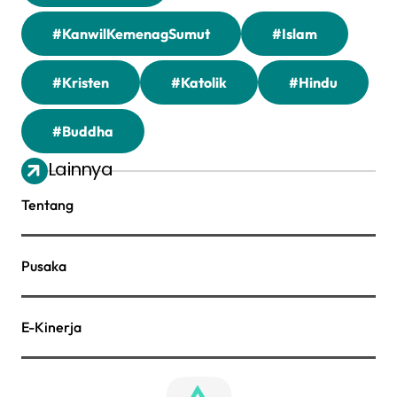
#KanwilKemenagSumut
#Islam
#Kristen
#Katolik
#Hindu
#Buddha
Lainnya
Tentang
Pusaka
E-Kinerja