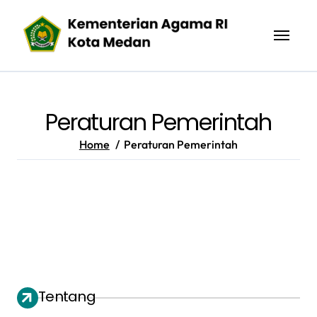
Skip
to
content
Peraturan Pemerintah
Home
Peraturan Pemerintah
Tentang