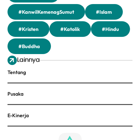
#KanwilKemenagSumut
#Islam
#Kristen
#Katolik
#Hindu
#Buddha
Lainnya
Tentang
Pusaka
E-Kinerja