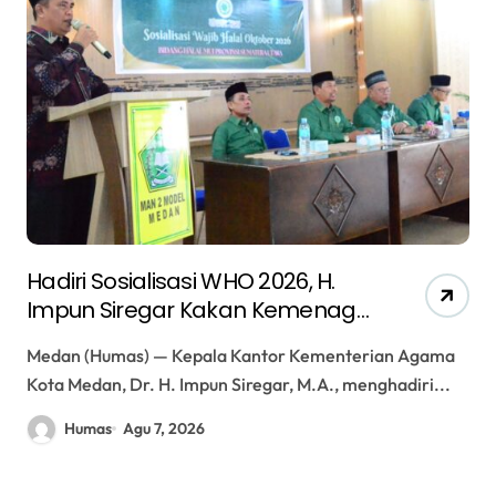
Hadiri Sosialisasi WHO 2026, H.
Impun Siregar Kakan Kemenag
Medan Dorong Sinergi Perkuat
Medan (Humas) — Kepala Kantor Kementerian Agama
Edukasi Halal
Kota Medan, Dr. H. Impun Siregar, M.A., menghadiri...
Humas
Agu 7, 2026