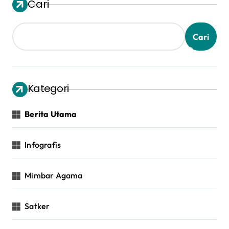
g
Cari
i
n
Cari
a
s
i
Kategori
p
Berita Utama
o
s
Infografis
Mimbar Agama
Satker