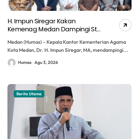
H. Impun Siregar Kakan
Kemenag Medan Dampingi Staf
Khusus Menteri Agama Kunjungi
Medan (Humas) – Kepala Kantor Kementerian Agama
Chapel Oikumene USU dan
Kota Medan, Dr. H. Impun Siregar, MA, mendampingi...
Gereja GPT Kristus Jawaban
Humas
Agu 3, 2026
Berita Utama