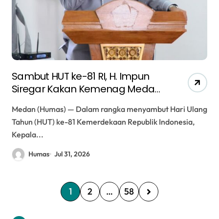
Sambut HUT ke-81 RI, H. Impun
Siregar Kakan Kemenag Medan
Ajak Masyarakat Zikir dan Doa
Medan (Humas) — Dalam rangka menyambut Hari Ulang
Bersama
Tahun (HUT) ke-81 Kemerdekaan Republik Indonesia,
Kepala...
Humas
Jul 31, 2026
P
1
2
…
58
a