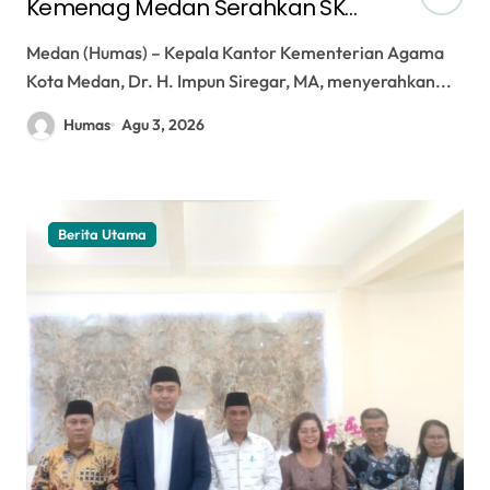
Kemenag Medan Serahkan SK
Plt. Kasi Bimas Kristen, Tekankan
Medan (Humas) – Kepala Kantor Kementerian Agama
Keberlanjutan Program dan
Kota Medan, Dr. H. Impun Siregar, MA, menyerahkan...
Sinergi Pelayanan
Humas
Agu 3, 2026
Berita Utama