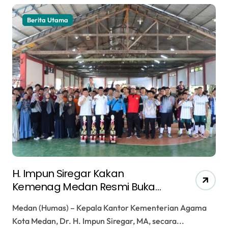
Berita Utama
H. Impun Siregar Kakan
Kemenag Medan Resmi Buka
Turnamen Futsal K3MA, Pererat
Medan (Humas) – Kepala Kantor Kementerian Agama
Silaturahmi Antar Madrasah
Kota Medan, Dr. H. Impun Siregar, MA, secara...