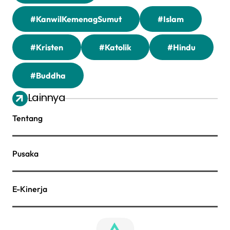
#KanwilKemenagSumut
#Islam
#Kristen
#Katolik
#Hindu
#Buddha
Lainnya
Tentang
Pusaka
E-Kinerja