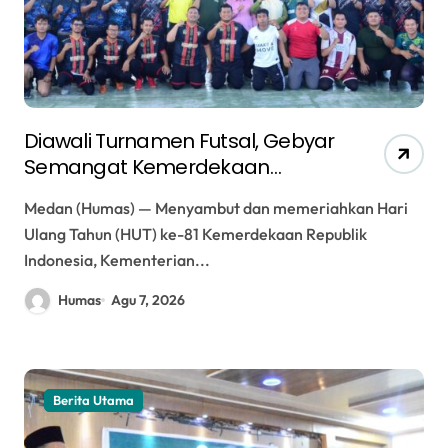
Diawali Turnamen Futsal, Gebyar
Semangat Kemerdekaan
Kemenag Medan Perkuat
Medan (Humas) — Menyambut dan memeriahkan Hari
Kebersamaan Sambut HUT ke-
Ulang Tahun (HUT) ke-81 Kemerdekaan Republik
81 RI
Indonesia, Kementerian...
Humas
Agu 7, 2026
Berita Utama