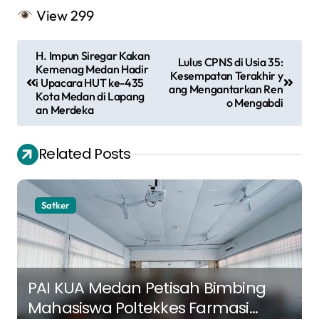
View
299
N
H. Impun Siregar Kakan
Lulus CPNS di Usia 35:
a
Kemenag Medan Hadir
Kesempatan Terakhir y
i Upacara HUT ke-435
ang Mengantarkan Ren
v
Kota Medan di Lapang
o Mengabdi
an Merdeka
i
g
Related Posts
a
s
Satker
i
p
o
s
PAI KUA Medan Petisah Bimbing
Mahasiswa Poltekkes Farmasi