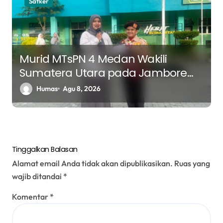
Satker
Murid MTsPN 4 Medan Wakili
Sumatera Utara pada Jambore
Nasional ke XII Tahun 2026 di
Humas
Agu 8, 2026
Jakarta
Tinggalkan Balasan
Alamat email Anda tidak akan dipublikasikan.
Ruas yang
wajib ditandai
*
Komentar
*