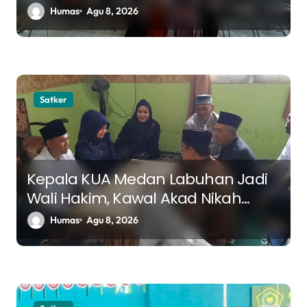
tentang Tujuan Hidup dan
Humas
Agu 8, 2026
Ketaatan dalam Islam
Satker
Kepala KUA Medan Labuhan Jadi
Wali Hakim, Kawal Akad Nikah
Menuju Keluarga Samawa
Humas
Agu 8, 2026