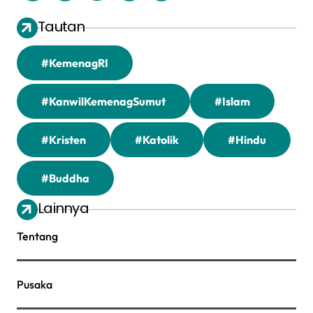
Tautan
#KemenagRI
#KanwilKemenagSumut
#Islam
#Kristen
#Katolik
#Hindu
#Buddha
Lainnya
Tentang
Pusaka