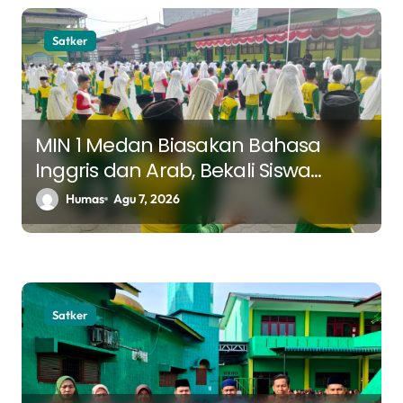
a
s
Satker
i
p
o
MIN 1 Medan Biasakan Bahasa
s
Inggris dan Arab, Bekali Siswa
Hadapi Tantangan Masa Depan
Humas
Agu 7, 2026
Satker