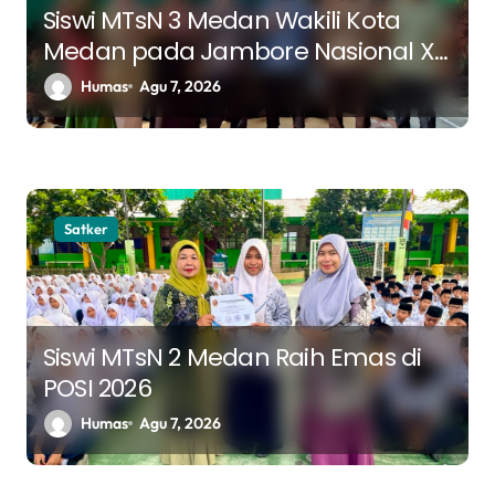
Siswi MTsN 3 Medan Wakili Kota
Medan pada Jambore Nasional XII
Tahun 2026
Humas
Agu 7, 2026
Satker
Siswi MTsN 2 Medan Raih Emas di
POSI 2026
Humas
Agu 7, 2026