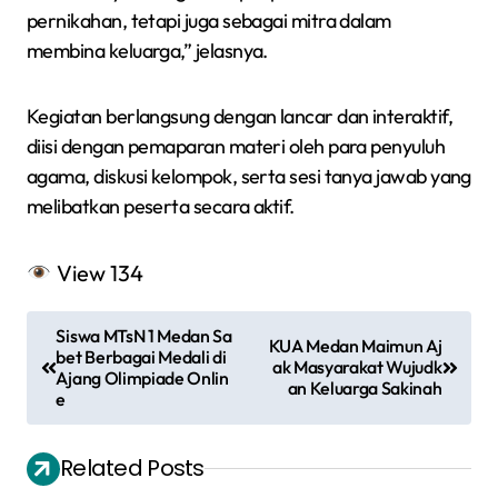
pernikahan, tetapi juga sebagai mitra dalam
membina keluarga,” jelasnya.
Kegiatan berlangsung dengan lancar dan interaktif,
diisi dengan pemaparan materi oleh para penyuluh
agama, diskusi kelompok, serta sesi tanya jawab yang
melibatkan peserta secara aktif.
View
134
N
Siswa MTsN 1 Medan Sa
KUA Medan Maimun Aj
a
bet Berbagai Medali di
ak Masyarakat Wujudk
Ajang Olimpiade Onlin
an Keluarga Sakinah
v
e
i
Related Posts
g