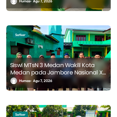
Hadapi Tantangan Masa Depan
Humas
Agu 7, 2026
Satker
Siswi MTsN 3 Medan Wakili Kota
Medan pada Jambore Nasional XII
Tahun 2026
Humas
Agu 7, 2026
Satker