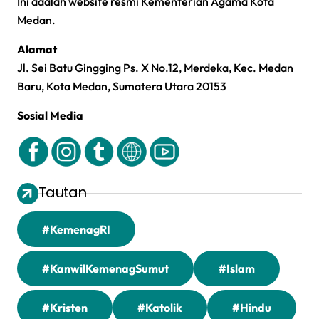
Ini adalah website resmi Kementerian Agama Kota
Medan.
Alamat
Jl. Sei Batu Gingging Ps. X No.12, Merdeka, Kec. Medan
Baru, Kota Medan, Sumatera Utara 20153
Sosial Media
Tautan
#KemenagRI
#KanwilKemenagSumut
#Islam
#Kristen
#Katolik
#Hindu