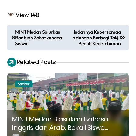
View
148
N
MIN 1 Medan Salurkan
Indahnya Kebersamaa
a
Bantuan Zakat kepada
n dengan Berbagi Takjil
Siswa
Penuh Kegembiraan
v
i
Related Posts
g
a
Satker
s
i
p
o
MIN 1 Medan Biasakan Bahasa
Inggris dan Arab, Bekali Siswa
s