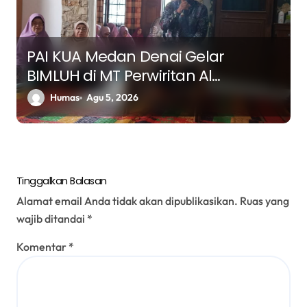
PAI KUA Medan Denai Gelar
BIMLUH di MT Perwiritan Al
Hasanah, Bahas Tafsir Al-Ahzab
Humas
Agu 5, 2026
Ayat 70–71 tentang Pentingnya
Menjaga Lisan
Tinggalkan Balasan
Alamat email Anda tidak akan dipublikasikan.
Ruas yang
wajib ditandai
*
Komentar
*