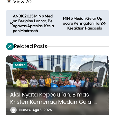
View
70
N
ANBK 2025 MIN 9 Med
MIN 5 Medan Gelar Up
a
an Berjalan Lancar, Pe
acara Peringatan Hari
ngawas Apresiasi Kesia
Kesaktian Pancasila
v
pan Madrasah
i
Related Posts
g
a
s
Satker
i
p
o
Aksi Nyata Kepedulian, Bimas
s
Kristen Kemenag Medan Gelar
Bakti Sosial di GMI Gloria Medan
Humas
Agu 5, 2026