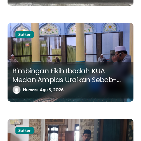
Satker
Bimbingan Fikih Ibadah KUA
Medan Amplas Uraikan Sebab-
Sebab Sujud Sahwi, Jamaah Diajak
Humas
Agu 5, 2026
Menyempurnakan Kualitas Shalat
Satker