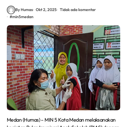
By Humas
Okt 2, 2025
Tidak ada komentar
#
min5medan
Medan (Humas) – MIN 5 Kota Medan melaksanakan