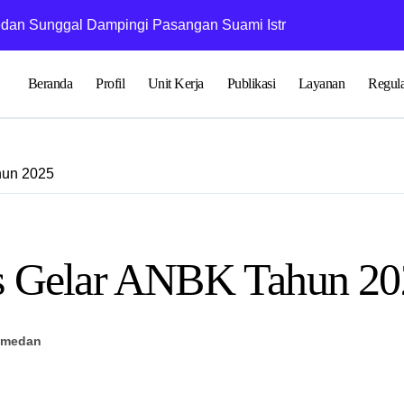
an Sunggal Dampingi Pasangan Suami Istri dalam Praktik Ritu
Penyuluh KUA Me
Beranda
Profil
Unit Kerja
Publikasi
Layanan
Regula
hun 2025
s Gelar ANBK Tahun 20
7medan