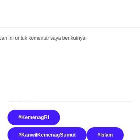
n ini untuk komentar saya berikutnya.
Tautan
#KemenagRI
#KanwilKemenagSumut
#Islam