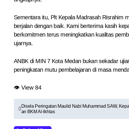
Sementara itu, Plt Kepala Madrasah Risrahim m
berjalan dengan baik. Kami berterima kasih k
berkomitmen terus meningkatkan kualitas pe
ujarnya.
ANBK di MIN 7 Kota Medan bukan sekadar ujian
peningkatan mutu pembelajaran di masa menda
👁 View
84
N
Disela Peringatan Maulid Nabi Muhammad SAW, Kep
an BKM Al-Ikhlas
a
v