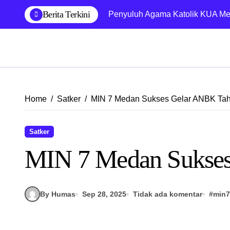
Skip
Berita Terkini
Penyuluh Agama Katolik KUA Med
to
content
Home
Satker
MIN 7 Medan Sukses Gelar ANBK Ta
Satker
MIN 7 Medan Sukse
By Humas
Sep 28, 2025
Tidak ada komentar
#
min