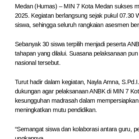
Medan (Humas) – MIN 7 Kota Medan sukses melaksanakan Asesmen Nasional Berbasis Komputer (ANBK) pada Rabu–Kamis, 24–25 September
2025. Kegiatan berlangsung sejak pukul 07.30 W
siswa, sehingga seluruh rangkaian asesmen berjal
Sebanyak 30 siswa terpilih menjadi peserta A
tahapan yang dilalui. Suasana pelaksanaan p
nasional tersebut.
Turut hadir dalam kegiatan, Nayla Amna, S.Pd.I
dukungan agar pelaksanaan ANBK di MIN 7 Kota M
kesungguhan madrasah dalam mempersiapkan keg
meningkatkan mutu pendidikan.
“Semangat siswa dan kolaborasi antara guru, p
ungkapnya.