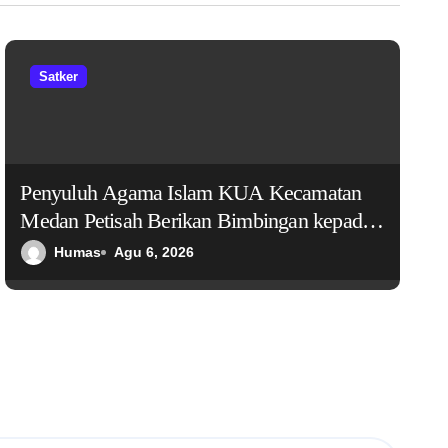
Satker
Penyuluh Agama Islam KUA Kecamatan
Medan Petisah Berikan Bimbingan kepada
Pasien LRPPN tentang Visi dan Misi dalam
Humas
Agu 6, 2026
Hidup Muslim