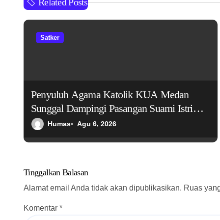
Related Posts
i
g
Satker
a
s
Penyuluh Agama Katolik KUA Medan
i
Sunggal Dampingi Pasangan Suami Istri
p
dalam Praktik Ritus Baptis Bayi
Humas
Agu 6, 2026
o
s
Tinggalkan Balasan
Alamat email Anda tidak akan dipublikasikan.
Ruas yang
Komentar
*