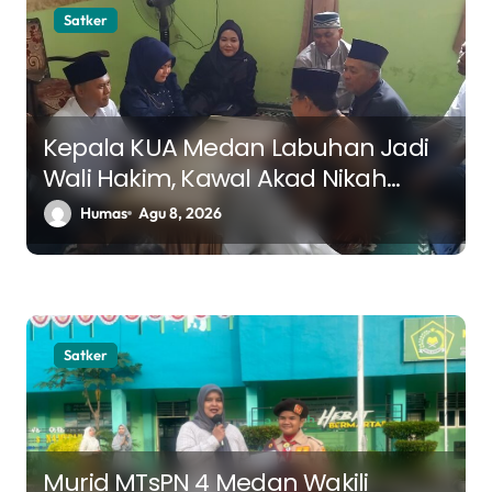
Satker
Kepala KUA Medan Labuhan Jadi
Wali Hakim, Kawal Akad Nikah
Menuju Keluarga Samawa
Humas
Agu 8, 2026
Satker
Murid MTsPN 4 Medan Wakili