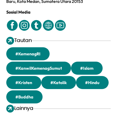
Baru, Kota Medan, Sumatera Utara 20153
Sosial Media
Tautan
#KemenagRI
#KanwilKemenagSumut
#Islam
#Kristen
#Katolik
#Hindu
#Buddha
Lainnya