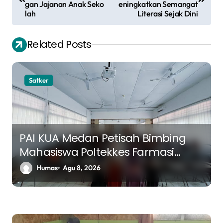
gan Jajanan Anak Seko
eningkatkan Semangat
v
lah
Literasi Sejak Dini
i
Related Posts
g
a
s
Satker
i
p
o
PAI KUA Medan Petisah Bimbing
s
Mahasiswa Poltekkes Farmasi
tentang Tujuan Hidup dan
Humas
Agu 8, 2026
Ketaatan dalam Islam