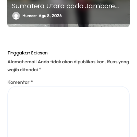
Sumatera Utara pada Jambore
Nasional ke XII Tahun 2026 di
Humas
Agu 8, 2026
Jakarta
Tinggalkan Balasan
Alamat email Anda tidak akan dipublikasikan.
Ruas yang
wajib ditandai
*
Komentar
*