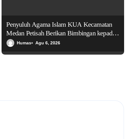
Penyuluh Agama Islam KUA Kecamatan
Medan Petisah Berikan Bimbingan kepada
Pasien LRPPN tentang Visi dan Misi dalam
Humas
Agu 6, 2026
Hidup Muslim