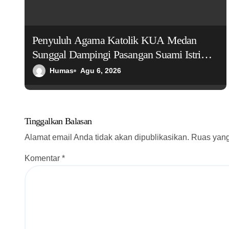
a
s
Penyuluh Agama Katolik KUA Medan
i
Sunggal Dampingi Pasangan Suami Istri
p
dalam Praktik Ritus Baptis Bayi
Humas
Agu 6, 2026
o
s
Tinggalkan Balasan
Alamat email Anda tidak akan dipublikasikan.
Ruas yang
Komentar
*