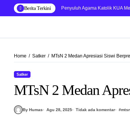
Skip
Berita Terkini
Penyuluh Agama Katolik KUA Med
to
content
Home
Satker
MTsN 2 Medan Apresiasi Siswi Berpre
Satker
MTsN 2 Medan Apresi
By Humas
Agu 28, 2025
Tidak ada komentar
#
mts