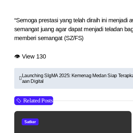
“Semoga prestasi yang telah diraih ini menjadi 
semangat juang agar dapat menjadi teladan b
memberi semangat (SZ/FS)
👁 View
130
N
Launching SIgMA 2025: Kemenag Medan Siap Terapka
aan Digital
a
v
Related Posts
i
g
Satker