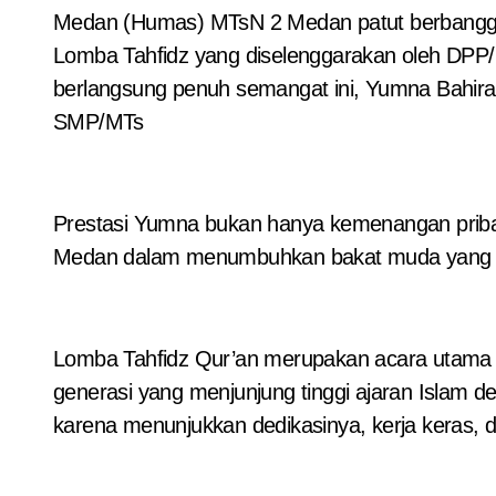
Medan (Humas) MTsN 2 Medan patut berbangga, sebab siswinya berhasil mengharumkan nama madrasah dengan menjado yang terbaik pada ajang
Lomba Tahfidz yang diselenggarakan oleh DPP
berlangsung penuh semangat ini, Yumna Bahirah S
SMP/MTs
Prestasi Yumna bukan hanya kemenangan pribadi
Medan dalam menumbuhkan bakat muda yang ung
Lomba Tahfidz Qur’an merupakan acara utama
generasi yang menjunjung tinggi ajaran Islam
karena menunjukkan dedikasinya, kerja keras, 