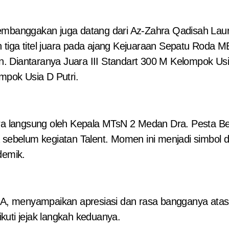
embanggakan juga datang dari Az-Zahra Qadisah Laura 
 tiga titel juara pada ajang Kejuaraan Sepatu Roda 
 Diantaranya Juara III Standart 300 M Kelompok Usia
mpok Usia D Putri.
ecara langsung oleh Kepala MTsN 2 Medan Dra. Pest
wa sebelum kegiatan Talent. Momen ini menjadi simb
demik.
 menyampaikan apresiasi dan rasa bangganya atas c
kuti jejak langkah keduanya.