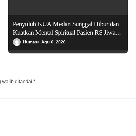
Penyuluh KUA Medan Sunggal Hibur dan
Kuatkan Mental Spiritual Pasien RS Jiwa
Bina Karsa
Humas
Agu 6, 2026
 wajib ditandai
*