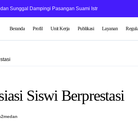
an Sunggal Dampingi Pasangan Suami Istri dalam Praktik Ritu
Penyuluh KUA Me
Beranda
Profil
Unit Kerja
Publikasi
Layanan
Regula
stasi
asi Siswi Berprestasi
n2medan