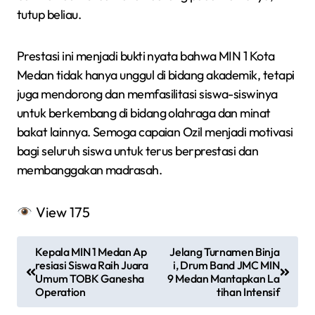
tutup beliau.
Prestasi ini menjadi bukti nyata bahwa MIN 1 Kota
Medan tidak hanya unggul di bidang akademik, tetapi
juga mendorong dan memfasilitasi siswa-siswinya
untuk berkembang di bidang olahraga dan minat
bakat lainnya. Semoga capaian Ozil menjadi motivasi
bagi seluruh siswa untuk terus berprestasi dan
membanggakan madrasah.
View
175
N
Kepala MIN 1 Medan Ap
Jelang Turnamen Binja
a
resiasi Siswa Raih Juara
i, Drum Band JMC MIN
Umum TOBK Ganesha
9 Medan Mantapkan La
v
Operation
tihan Intensif