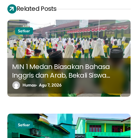
i
Related Posts
g
a
s
Satker
i
p
o
MIN 1 Medan Biasakan Bahasa
s
Inggris dan Arab, Bekali Siswa
Hadapi Tantangan Masa Depan
Humas
Agu 7, 2026
Satker