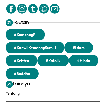
Tautan
#KemenagRI
#KanwilKemenagSumut
#Islam
#Kristen
#Katolik
#Hindu
#Buddha
Lainnya
Tentang