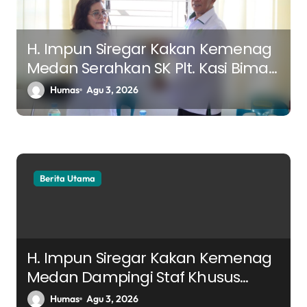
H. Impun Siregar Kakan Kemenag
Medan Serahkan SK Plt. Kasi Bimas
Kristen, Tekankan Keberlanjutan
Humas
Agu 3, 2026
Program dan Sinergi Pelayanan
Berita Utama
H. Impun Siregar Kakan Kemenag
Medan Dampingi Staf Khusus
Menteri Agama Kunjungi Chapel
Humas
Agu 3, 2026