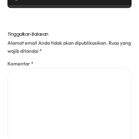
Oikumene USU dan Gereja GPT
Kristus Jawaban
Tinggalkan Balasan
Alamat email Anda tidak akan dipublikasikan.
Ruas yang
wajib ditandai
*
Komentar
*