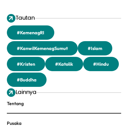
Tautan
#KemenagRI
#KanwilKemenagSumut
#Islam
#Kristen
#Katolik
#Hindu
#Buddha
Lainnya
Tentang
Pusaka