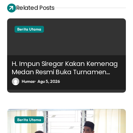
g
Related Posts
a
s
Berita Utama
i
p
o
s
H. Impun Siregar Kakan Kemenag
Medan Resmi Buka Turnamen
Futsal K3MA, Pererat Silaturahmi
Humas
Agu 5, 2026
Antar Madrasah
Berita Utama