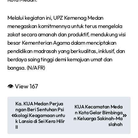
Melalui kegiatan ini, UPZ Kemenag Medan
menegaskan komitmennya untuk terus mengelola
zakat secara amanah dan produktif, mendukung visi
besar Kementerian Agama dalam menciptakan
pendidikan madrasah yang berkualitas, inklusif, dan
berdaya saing tinggi demi kemajuan umat dan
bangsa. (N/AFR)
👁 View
167
N
Ka. KUA Medan Perjua
KUA Kecamatan Meda
a
ngan Beri Sentuhan Psi
n Kota Gelar Bimbinga
kologi Keagamaan untu
n Keluarga Sakinah-Ma
v
k Lansia di Sei Kera Hilir
slahah
II
i