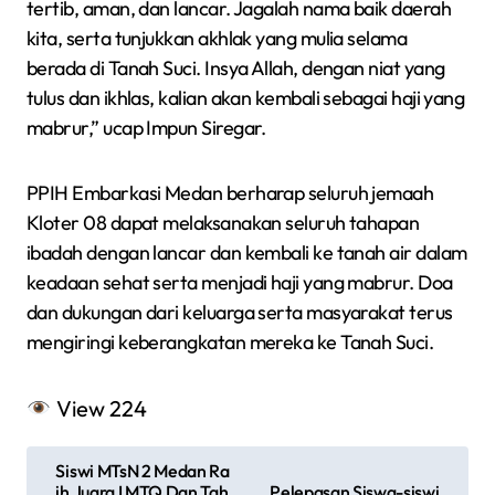
tertib, aman, dan lancar. Jagalah nama baik daerah
kita, serta tunjukkan akhlak yang mulia selama
berada di Tanah Suci. Insya Allah, dengan niat yang
tulus dan ikhlas, kalian akan kembali sebagai haji yang
mabrur,” ucap Impun Siregar.
PPIH Embarkasi Medan berharap seluruh jemaah
Kloter 08 dapat melaksanakan seluruh tahapan
ibadah dengan lancar dan kembali ke tanah air dalam
keadaan sehat serta menjadi haji yang mabrur. Doa
dan dukungan dari keluarga serta masyarakat terus
mengiringi keberangkatan mereka ke Tanah Suci.
View
224
N
Siswi MTsN 2 Medan Ra
ih Juara I MTQ Dan Tah
Pelepasan Siswa-siswi