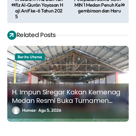
a
fiz Al-Qurán Yayasan H
MIN 1 Medan Penuh Ke
v
aji Anif ke-6 Tahun 202
gembiraan dan Haru
5
i
g
Related Posts
a
s
Berita Utama
i
p
o
s
H. Impun Siregar Kakan Kemenag
Medan Resmi Buka Turnamen
Futsal K3MA, Pererat Silaturahmi
Humas
Agu 5, 2026
Antar Madrasah