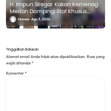
H. Impun Siregar Kakan Kemenag
Medan Dampingi Staf Khusus
Menteri Agama Kunjungi Chapel
Humas
Agu 3, 2026
Oikumene USU dan Gereja GPT
Kristus Jawaban
Tinggalkan Balasan
Alamat email Anda tidak akan dipublikasikan.
Ruas yang
wajib ditandai
*
Komentar
*