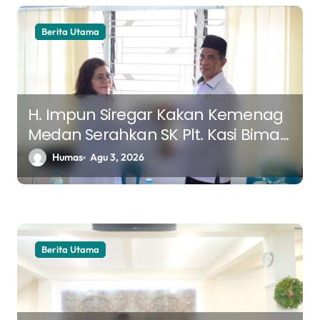
Berita Utama
H. Impun Siregar Kakan Kemenag
Medan Serahkan SK Plt. Kasi Bimas
Kristen, Tekankan Keberlanjutan
Humas
Agu 3, 2026
Program dan Sinergi Pelayanan
Berita Utama