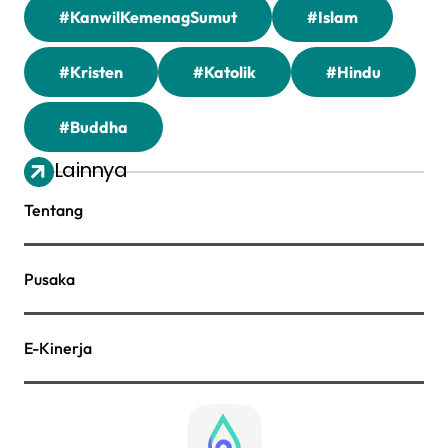
#KanwilKemenagSumut
#Islam
#Kristen
#Katolik
#Hindu
#Buddha
Lainnya
Tentang
Pusaka
E-Kinerja