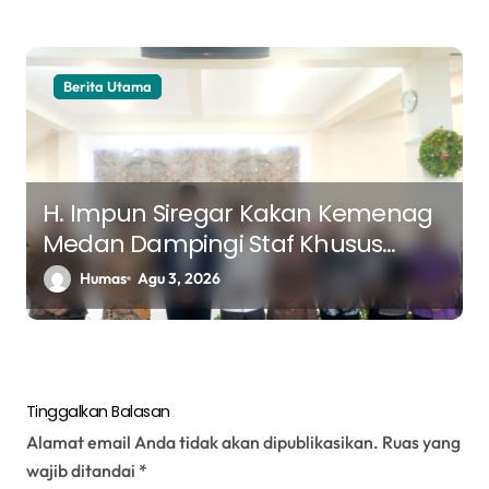
Berita Utama
H. Impun Siregar Kakan Kemenag
Medan Dampingi Staf Khusus
Menteri Agama Kunjungi Chapel
Humas
Agu 3, 2026
Oikumene USU dan Gereja GPT
Kristus Jawaban
Tinggalkan Balasan
Alamat email Anda tidak akan dipublikasikan.
Ruas yang
wajib ditandai
*