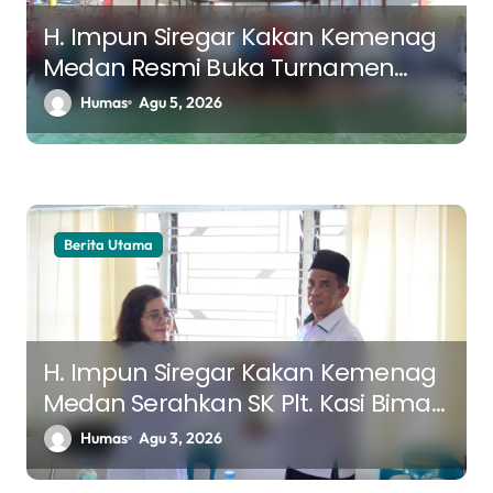
s
H. Impun Siregar Kakan Kemenag
Medan Resmi Buka Turnamen
Futsal K3MA, Pererat Silaturahmi
Humas
Agu 5, 2026
Antar Madrasah
Berita Utama
H. Impun Siregar Kakan Kemenag
Medan Serahkan SK Plt. Kasi Bimas
Kristen, Tekankan Keberlanjutan
Humas
Agu 3, 2026
Program dan Sinergi Pelayanan