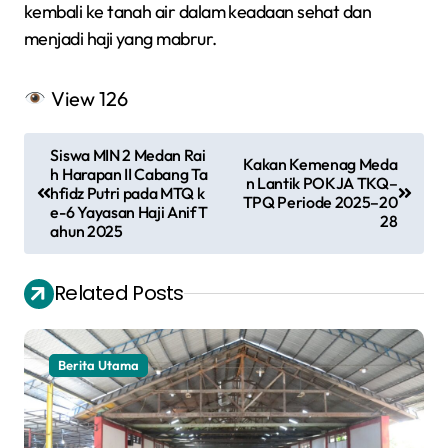
kembali ke tanah air dalam keadaan sehat dan
menjadi haji yang mabrur.
View
126
N
Siswa MIN 2 Medan Rai
Kakan Kemenag Meda
a
h Harapan II Cabang Ta
n Lantik POKJA TKQ–
hfidz Putri pada MTQ k
TPQ Periode 2025–20
v
e-6 Yayasan Haji Anif T
28
ahun 2025
i
g
Related Posts
a
s
Berita Utama
i
p
o