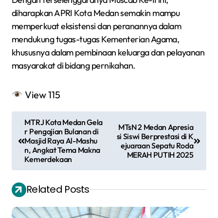
diharapkan APRI Kota Medan semakin mampu
memperkuat eksistensi dan peranannya dalam
mendukung tugas-tugas Kementerian Agama,
khususnya dalam pembinaan keluarga dan pelayanan
masyarakat di bidang pernikahan.
View
115
N
MTRJ Kota Medan Gela
MTsN 2 Medan Apresia
a
r Pengajian Bulanan di
si Siswi Berprestasi di K
Masjid Raya Al-Mashu
ejuaraan Sepatu Roda
v
n, Angkat Tema Makna
MERAH PUTIH 2025
Kemerdekaan
i
g
Related Posts
a
s