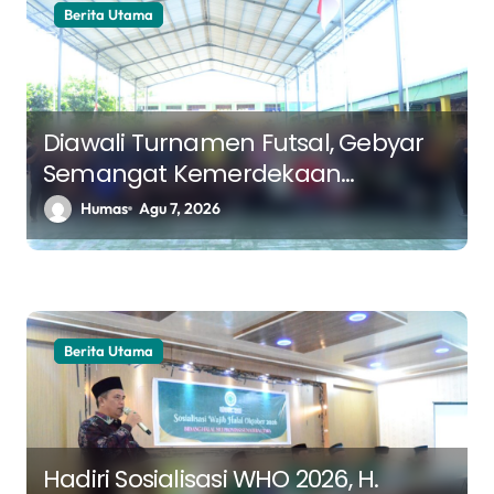
Berita Utama
i
p
o
s
Diawali Turnamen Futsal, Gebyar
Semangat Kemerdekaan
Kemenag Medan Perkuat
Humas
Agu 7, 2026
Kebersamaan Sambut HUT ke-81
RI
Berita Utama
Hadiri Sosialisasi WHO 2026, H.