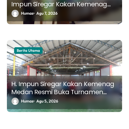
Impun Siregar Kakan Kemenag
Medan Dorong Sinergi Perkuat
Humas
Agu 7, 2026
Edukasi Halal
Berita Utama
H. Impun Siregar Kakan Kemenag
Medan Resmi Buka Turnamen
Futsal K3MA, Pererat Silaturahmi
Humas
Agu 5, 2026
Antar Madrasah