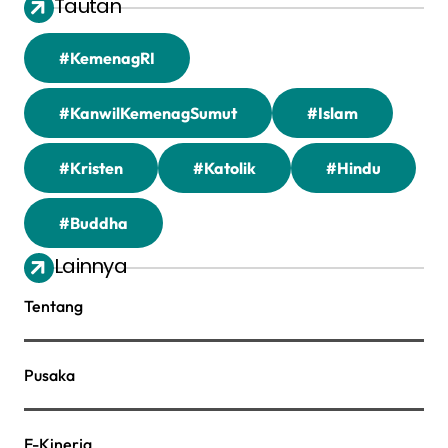
Tautan
#KemenagRI
#KanwilKemenagSumut
#Islam
#Kristen
#Katolik
#Hindu
#Buddha
Lainnya
Tentang
Pusaka
E-Kinerja