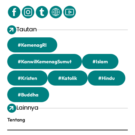
Tautan
#KemenagRI
#KanwilKemenagSumut
#Islam
#Kristen
#Katolik
#Hindu
#Buddha
Lainnya
Tentang