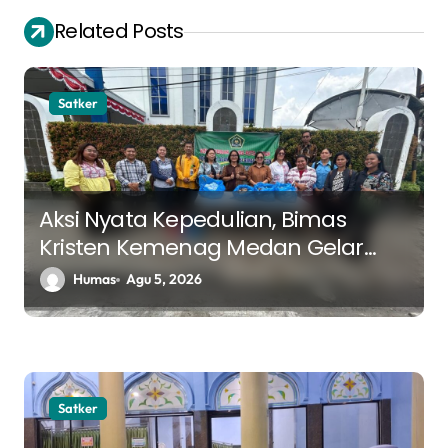
g
Related Posts
a
s
Satker
i
p
o
s
Aksi Nyata Kepedulian, Bimas
Kristen Kemenag Medan Gelar
Bakti Sosial di GMI Gloria Medan
Humas
Agu 5, 2026
Satker