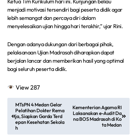
Ketua Tim Kurikulum hari ini. Kunjungan beliau
menjadi motivasi tersendiri bagi peserta didik agar
lebih semangat dan percaya diri dalam
menyelesaikan ujian hingga hari terakhir,” ujar Rini.
Dengan adanya dukungan dari berbagai pihak,
pelaksanaan Ujian Madrasah diharapkan dapat
berjalan lancar dan memberikan hasil yang optimal
bagi seluruh peserta didik.
View
287
N
MTsPN 4 Medan Gelar
Kementerian Agama RI
a
Pelatihan Dokter Rema
Laksanakan e-Audit Da
ja, Siapkan Garda Terd
na BOS Madrasah di Ko
v
epan Kesehatan Sekola
ta Medan
h
i