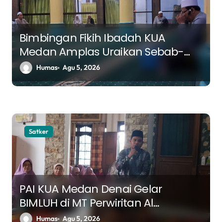
Bimbingan Fikih Ibadah KUA
Medan Amplas Uraikan Sebab-
Sebab Sujud Sahwi, Jamaah Diajak
Humas
Agu 5, 2026
Menyempurnakan Kualitas Shalat
Satker
PAI KUA Medan Denai Gelar
BIMLUH di MT Perwiritan Al
Hasanah, Bahas Tafsir Al-Ahzab
Humas
Agu 5, 2026