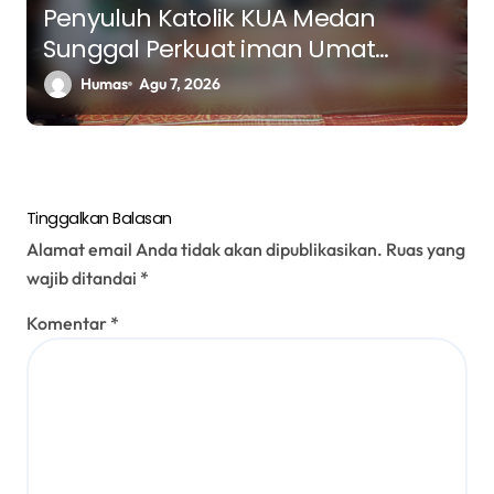
Penyuluh Katolik KUA Medan
Sunggal Perkuat iman Umat
Melalui Pendalaman Kitab Suci
Humas
Agu 7, 2026
Tinggalkan Balasan
Alamat email Anda tidak akan dipublikasikan.
Ruas yang
wajib ditandai
*
Komentar
*