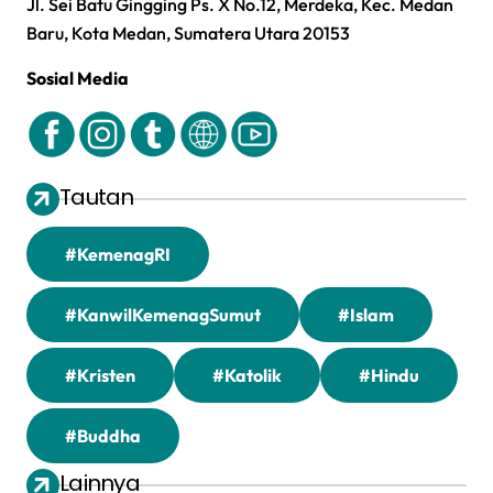
Jl. Sei Batu Gingging Ps. X No.12, Merdeka, Kec. Medan
Baru, Kota Medan, Sumatera Utara 20153
Sosial Media
Tautan
#KemenagRI
#KanwilKemenagSumut
#Islam
#Kristen
#Katolik
#Hindu
#Buddha
Lainnya