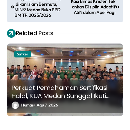
Kasi Bimas Kristen Tek
a
idikan Islam Bermutu,
ankan Disiplin Adaptif
MIN 9 Medan Buka PPD
ASN dalam Apel Pagi
v
BM TP.2025/2026
i
Related Posts
g
a
s
Satker
i
p
o
Perkuat Pemahaman Sertifikasi
s
Halal, KUA Medan Sunggal Ikuti
Sosialisasi Bidang Halal MUI Sumut
Humas
Agu 7, 2026