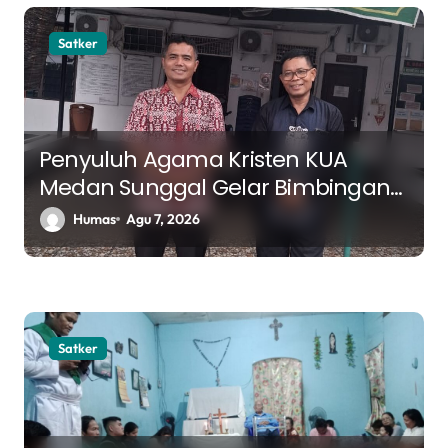
Satker
Penyuluh Agama Kristen KUA
Medan Sunggal Gelar Bimbingan
Rohani di RSJ Bina Karsa Medan
Humas
Agu 7, 2026
Satker