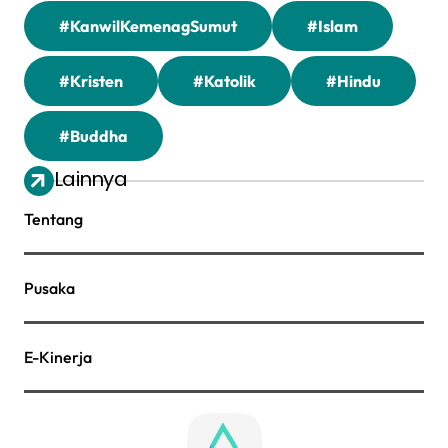
#KanwilKemenagSumut
#Islam
#Kristen
#Katolik
#Hindu
#Buddha
Lainnya
Tentang
Pusaka
E-Kinerja