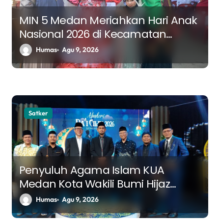
o
s
MIN 5 Medan Meriahkan Hari Anak
Nasional 2026 di Kecamatan
Medan Belawan
Humas
Agu 9, 2026
Satker
Penyuluh Agama Islam KUA
Medan Kota Wakili Bumi Hijaz
Darussalam Tour and Travel
Humas
Agu 9, 2026
dalam Dai Cilik TVRI Sumatera