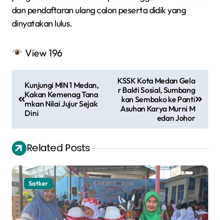
dan pendaftaran ulang calon peserta didik yang
dinyatakan lulus.
View
196
N
KSSK Kota Medan Gela
Kunjungi MIN 1 Medan,
a
r Bakti Sosial, Sumbang
Kakan Kemenag Tana
kan Sembako ke Panti
mkan Nilai Jujur Sejak
v
Asuhan Karya Murni M
Dini
edan Johor
i
g
Related Posts
a
s
Satker
i
p