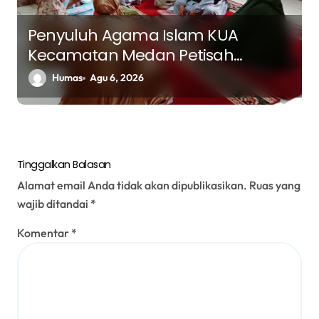
Penyuluh Agama Islam KUA
Kecamatan Medan Petisah
Berikan Bimbingan kepada Pasien
Humas
Agu 6, 2026
LRPPN tentang Visi dan Misi dalam
Hidup Muslim
Tinggalkan Balasan
Alamat email Anda tidak akan dipublikasikan.
Ruas yang
wajib ditandai
*
Komentar
*