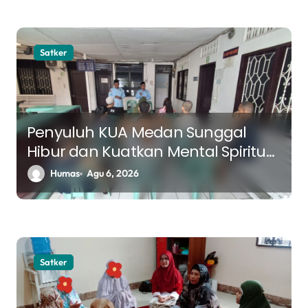
Satker
Penyuluh KUA Medan Sunggal
Hibur dan Kuatkan Mental Spiritual
Pasien RS Jiwa Bina Karsa
Humas
Agu 6, 2026
Satker