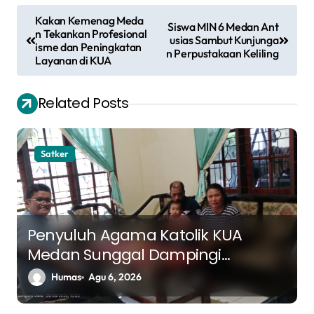
N
Kakan Kemenag Meda
Siswa MIN 6 Medan Ant
a
n Tekankan Profesional
usias Sambut Kunjunga
isme dan Peningkatan
n Perpustakaan Keliling
v
Layanan di KUA
i
Related Posts
g
a
s
Satker
i
p
o
Penyuluh Agama Katolik KUA
s
Medan Sunggal Dampingi
Pasangan Suami Istri dalam
Humas
Agu 6, 2026
Praktik Ritus Baptis Bayi