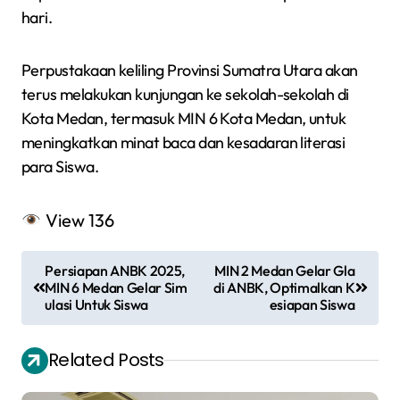
hari.
Perpustakaan keliling Provinsi Sumatra Utara akan
terus melakukan kunjungan ke sekolah-sekolah di
Kota Medan, termasuk MIN 6 Kota Medan, untuk
meningkatkan minat baca dan kesadaran literasi
para Siswa.
View
136
N
Persiapan ANBK 2025,
MIN 2 Medan Gelar Gla
a
MIN 6 Medan Gelar Sim
di ANBK, Optimalkan K
ulasi Untuk Siswa
esiapan Siswa
v
i
Related Posts
g