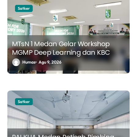
a
Satker
s
i
p
o
MTsN 1 Medan Gelar Workshop
MGMP Deep Learning dan KBC
s
Humas
Agu 9, 2026
Satker