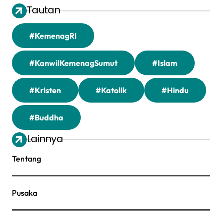
Tautan
#KemenagRI
#KanwilKemenagSumut
#Islam
#Kristen
#Katolik
#Hindu
#Buddha
Lainnya
Tentang
Pusaka