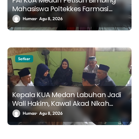
PAI KUA Medan Petisah Bimbing
Mahasiswa Poltekkes Farmasi
tentang Tujuan Hidup dan
Humas
Agu 8, 2026
Ketaatan dalam Islam
Satker
Kepala KUA Medan Labuhan Jadi
Wali Hakim, Kawal Akad Nikah
Menuju Keluarga Samawa
Humas
Agu 8, 2026