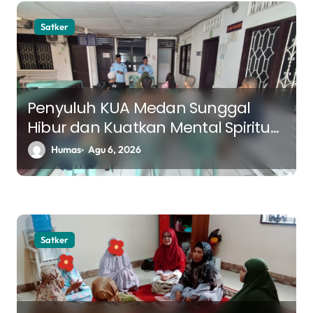
Satker
Penyuluh KUA Medan Sunggal
Hibur dan Kuatkan Mental Spiritual
Pasien RS Jiwa Bina Karsa
Humas
Agu 6, 2026
Satker