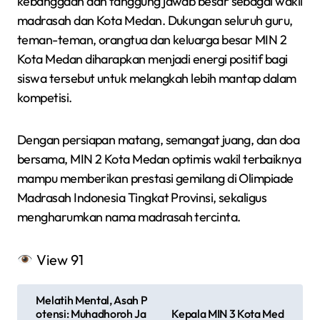
kebanggaan dan tanggung jawab besar sebagai wakil
madrasah dan Kota Medan. Dukungan seluruh guru,
teman-teman, orangtua dan keluarga besar MIN 2
Kota Medan diharapkan menjadi energi positif bagi
siswa tersebut untuk melangkah lebih mantap dalam
kompetisi.
Dengan persiapan matang, semangat juang, dan doa
bersama, MIN 2 Kota Medan optimis wakil terbaiknya
mampu memberikan prestasi gemilang di Olimpiade
Madrasah Indonesia Tingkat Provinsi, sekaligus
mengharumkan nama madrasah tercinta.
View
91
N
Melatih Mental, Asah P
a
otensi: Muhadhoroh Ja
Kepala MIN 3 Kota Med