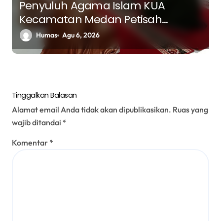
Penyuluh Agama Islam KUA
Kecamatan Medan Petisah
Berikan Bimbingan kepada Pasien
Humas
Agu 6, 2026
LRPPN tentang Visi dan Misi dalam
Hidup Muslim
Tinggalkan Balasan
Alamat email Anda tidak akan dipublikasikan.
Ruas yang
wajib ditandai
*
Komentar
*