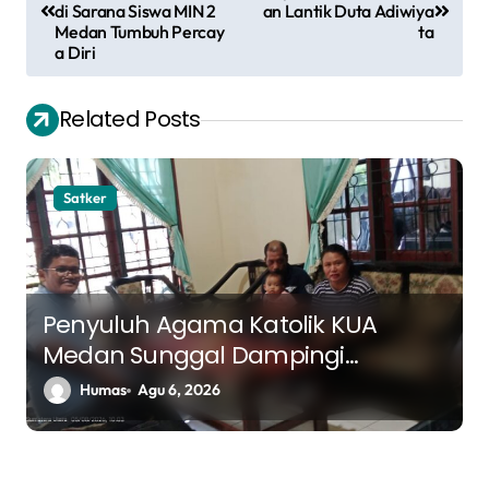
di Sarana Siswa MIN 2
an Lantik Duta Adiwiya
v
Medan Tumbuh Percay
ta
a Diri
i
g
Related Posts
a
s
Satker
i
p
o
s
Penyuluh Agama Katolik KUA
Medan Sunggal Dampingi
Pasangan Suami Istri dalam
Humas
Agu 6, 2026
Praktik Ritus Baptis Bayi