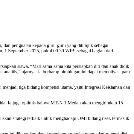
, 1 September 2025, pukul 09.30 WIB, sebagai bagian dari
apkan siswa. “Mari sama-sama kita persiapkan diri dan anak didik
an analitis,” ujarnya. Ia berharap bimbingan ini dapat memotivasi para
enjadi tiga bidang kompetisi utama, yaitu Integrasi Keislaman dan
lfrida. Ia juga optimis bahwa MTsN 1 Medan akan mengirimkan 15
skan strategi terbaik untuk menghadapi OMI bidang riset, termasuk
laman ini diharapkan dapat membantu mereka menyadari potensi diri