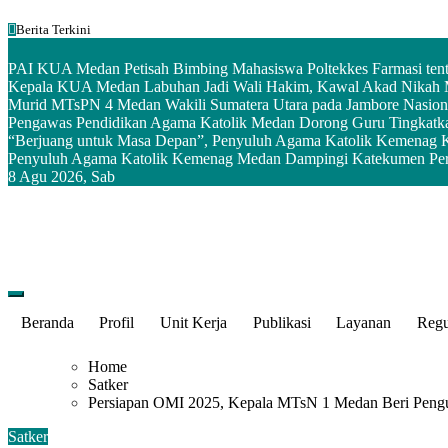
Skip
Berita Terkini
to
content
PAI KUA Medan Petisah Bimbing Mahasiswa Poltekkes Farmasi tent
Kepala KUA Medan Labuhan Jadi Wali Hakim, Kawal Akad Nikah
Murid MTsPN 4 Medan Wakili Sumatera Utara pada Jambore Nasional
Pengawas Pendidikan Agama Katolik Medan Dorong Guru Tingkatkan 
“Berjuang untuk Masa Depan”, Penyuluh Agama Katolik Kemenag 
Penyuluh Agama Katolik Kemenag Medan Dampingi Katekumen Per
8
Agu 2026, Sab
Kementerian Agama Kota Medan
Beranda
Profil
Unit Kerja
Publikasi
Layanan
Regu
Home
Satker
Persiapan OMI 2025, Kepala MTsN 1 Medan Beri Pengu
Satker