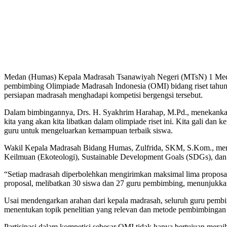
Medan (Humas) Kepala Madrasah Tsanawiyah Negeri (MTsN) 1 Medan, Drs. H. Syakhrim Harahap, M.Pd., memberikan bimbingan, arahan, dan penguatan kepada guru-guru yang ditunjuk sebagai
pembimbing Olimpiade Madrasah Indonesia (OMI) bidang riset tahun
persiapan madrasah menghadapi kompetisi bergengsi tersebut.
Dalam bimbingannya, Drs. H. Syakhrim Harahap, M.Pd., menekankan 
kita yang akan kita libatkan dalam olimpiade riset ini. Kita gali dan 
guru untuk mengeluarkan kemampuan terbaik siswa.
Wakil Kepala Madrasah Bidang Humas, Zulfrida, SKM, S.Kom., menam
Keilmuan (Ekoteologi), Sustainable Development Goals (SDGs), dan
“Setiap madrasah diperbolehkan mengirimkan maksimal lima proposal 
proposal, melibatkan 30 siswa dan 27 guru pembimbing, menunjukka
Usai mendengarkan arahan dari kepala madrasah, seluruh guru pembim
menentukan topik penelitian yang relevan dan metode pembimbingan 
Partisipasi dalam kompetisi sebesar OMI tidak hanya bertujuan merai