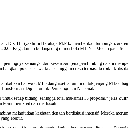
 2025. Kegiatan ini berlangsung di mushola MTsN 1 Medan pada Senin
pentingnya semangat dan keseriusan para pembimbing dalam mempersi
kembangkan potensi siswa kita sehingga mereka terbiasa berpikir kritis d
bahkan bahwa OMI bidang riset tahun ini untuk jenjang MTs dibagi m
 Transformasi Digital untuk Pembangunan Nasional.
untuk setiap bidang, sehingga total maksimal 15 proposal,” jelas Zu
n komitmen kuat dari madrasah.
bing melanjutkan kegiatan dengan berdiskusi intensif. Mereka merumu
yang efektif.
h juara, tetapi juga untuk meningkatkan kepercayaan diri siswa. Penga