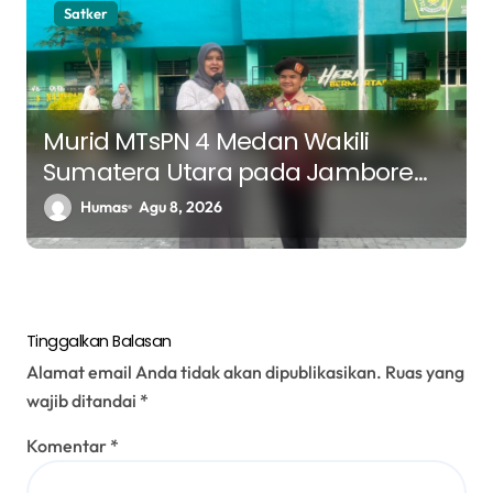
Satker
Murid MTsPN 4 Medan Wakili
Sumatera Utara pada Jambore
Nasional ke XII Tahun 2026 di
Humas
Agu 8, 2026
Jakarta
Tinggalkan Balasan
Alamat email Anda tidak akan dipublikasikan.
Ruas yang
wajib ditandai
*
Komentar
*