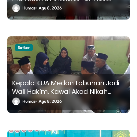
tentang Tujuan Hidup dan
Humas
Agu 8, 2026
Ketaatan dalam Islam
Satker
Kepala KUA Medan Labuhan Jadi
Wali Hakim, Kawal Akad Nikah
Menuju Keluarga Samawa
Humas
Agu 8, 2026