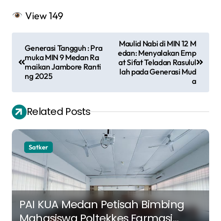
View
149
N
Maulid Nabi di MIN 12 M
Generasi Tangguh : Pra
a
edan: Menyalakan Emp
muka MIN 9 Medan Ra
at Sifat Teladan Rasulul
maikan Jambore Ranti
v
lah pada Generasi Mud
ng 2025
a
i
g
Related Posts
a
s
Satker
i
p
o
s
PAI KUA Medan Petisah Bimbing
Mahasiswa Poltekkes Farmasi