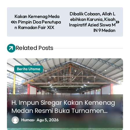
N
Dibalik Cobaan, Allah L
Kakan Kemenag Meda
a
ebihkan Karunia, Kisah
n Pimpin Doa Penutupa
Inspiratif Azied Siswa M
n Ramadan Fair XIX
v
IN 9 Medan
i
Related Posts
g
a
s
Berita Utama
i
p
o
H. Impun Siregar Kakan Kemenag
s
Medan Resmi Buka Turnamen
Futsal K3MA, Pererat Silaturahmi
Humas
Agu 5, 2026
Antar Madrasah