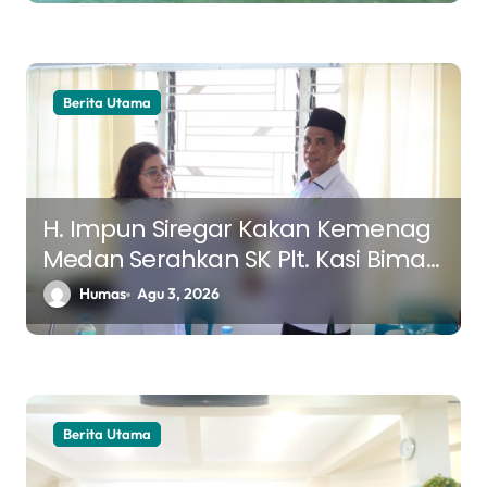
Berita Utama
H. Impun Siregar Kakan Kemenag
Medan Serahkan SK Plt. Kasi Bimas
Kristen, Tekankan Keberlanjutan
Humas
Agu 3, 2026
Program dan Sinergi Pelayanan
Berita Utama