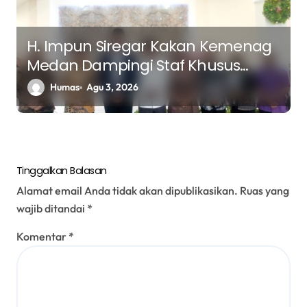
H. Impun Siregar Kakan Kemenag
Medan Dampingi Staf Khusus
Menteri Agama Kunjungi Chapel
Humas
Agu 3, 2026
Oikumene USU dan Gereja GPT
Kristus Jawaban
Tinggalkan Balasan
Alamat email Anda tidak akan dipublikasikan.
Ruas yang
wajib ditandai
*
Komentar
*