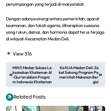
penyimpangan yang terjadi di masyarakat.
Dengan adanya sinergi antara pemerintah, aparat
keamanan, dan tokoh agama, diharapkan suasana
yang rukun, damai, dan harmonis dapat terus terjaga
di wilayah Kecamatan Medan Deli.
View
316
N
MIN 5 Medan Sukses La
Ka KUA Medan Deli: Za
a
ksanakan Khataman Al
kat Sokong Program Pe
-Qur’an dalam Progra
merintah Makanan Ber
v
m Indonesia Khataman
gizi
i
Related Posts
g
a