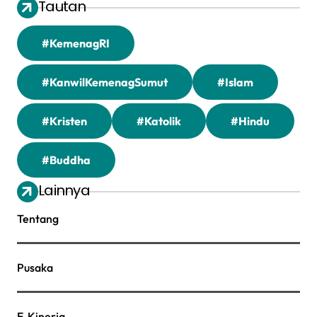
Tautan
#KemenagRI
#KanwilKemenagSumut
#Islam
#Kristen
#Katolik
#Hindu
#Buddha
Lainnya
Tentang
Pusaka
E-Kinerja