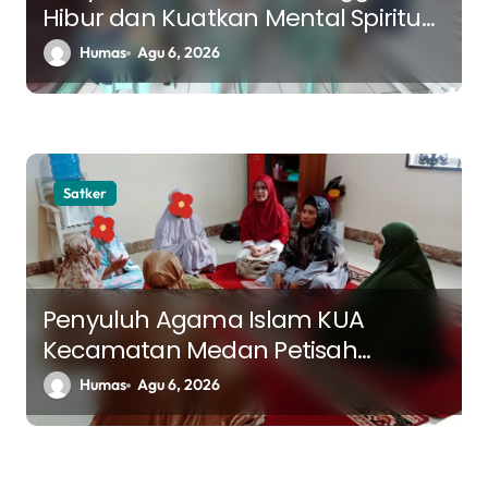
Hibur dan Kuatkan Mental Spiritual
Pasien RS Jiwa Bina Karsa
Humas
Agu 6, 2026
Satker
Penyuluh Agama Islam KUA
Kecamatan Medan Petisah
Berikan Bimbingan kepada Pasien
Humas
Agu 6, 2026
LRPPN tentang Visi dan Misi dalam
Hidup Muslim