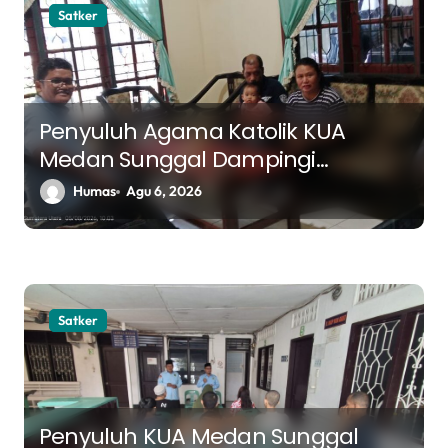
s
Satker
i
p
o
Penyuluh Agama Katolik KUA
s
Medan Sunggal Dampingi
Pasangan Suami Istri dalam
Humas
Agu 6, 2026
Praktik Ritus Baptis Bayi
Satker
Penyuluh KUA Medan Sunggal