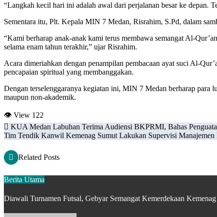
“Langkah kecil hari ini adalah awal dari perjalanan besar ke depan
Sementara itu, Plt. Kepala MIN 7 Medan, Risrahim, S.Pd, dalam sam
“Kami berharap anak-anak kami terus membawa semangat Al-Qur’an d
selama enam tahun terakhir,” ujar Risrahim.
Acara dimeriahkan dengan penampilan pembacaan ayat suci Al-Qur’a
pencapaian spiritual yang membanggakan.
Dengan terselenggaranya kegiatan ini, MIN 7 Medan berharap para lu
maupun non-akademik.
👁 View
122
Navigasi
KUA Medan Labuhan Terima Audiensi BKPRMI, Bahas Penguata
Tim Tendik Kanwil Kemenag Sumut Lakukan Supervisi Manajemen
pos
Related Posts
Berita Utama
Diawali Turnamen Futsal, Gebyar Semangat Kemerdekaan Kemena