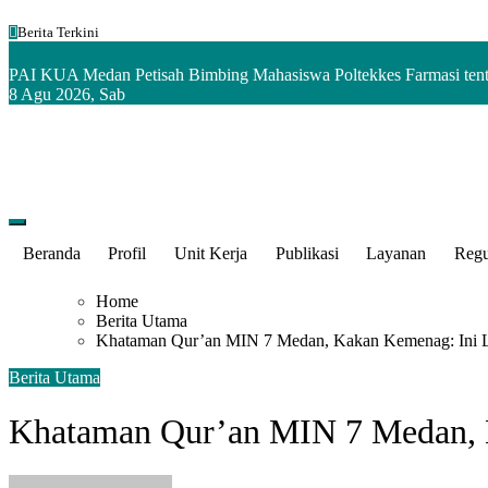
Skip
Berita Terkini
to
content
PAI KUA Medan Petisah Bimbing Mahasiswa Poltekkes Farmasi tent
8
Agu 2026, Sab
Kementerian Agama Kota Medan
Beranda
Profil
Unit Kerja
Publikasi
Layanan
Regu
Home
Berita Utama
Khataman Qur’an MIN 7 Medan, Kakan Kemenag: Ini 
Berita Utama
Khataman Qur’an MIN 7 Medan, 