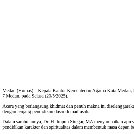
Medan (Humas) – Kepala Kantor Kementerian Agama Kota Medan, Dr. H. Impun Siregar, MA, menghadiri acara Khataman Al-Qur’an dan Pelepasan Siswa-Siswi Kelas VI Madrasah Ibtidaiyah Negeri (MIN)
7 Medan, pada Selasa (20/5/2025).
Acara yang berlangsung khidmat dan penuh makna ini diselenggaraka
dengan jenjang pendidikan dasar di madrasah.
Dalam sambutannya, Dr. H. Impun Siregar, MA menyampaikan apresia
pendidikan karakter dan spiritualitas dalam membentuk masa depan b