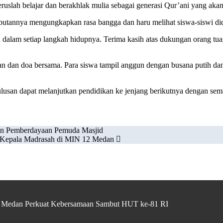
. Teruslah belajar dan berakhlak mulia sebagai generasi Qur’ani yang
butannya mengungkapkan rasa bangga dan haru melihat siswa-siswi did
alam setiap langkah hidupnya. Terima kasih atas dukungan orang tua
n dan doa bersama. Para siswa tampil anggun dengan busana putih d
lusan dapat melanjutkan pendidikan ke jenjang berikutnya dengan sem
n Pemberdayaan Pemuda Masjid
 Kepala Madrasah di MIN 12 Medan
g Medan Perkuat Kebersamaan Sambut HUT ke-81 RI