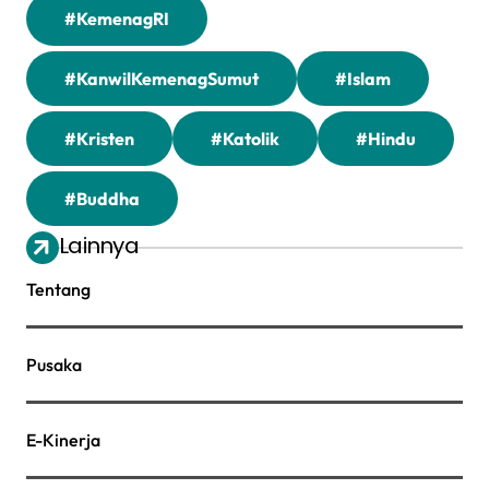
#KemenagRI
#KanwilKemenagSumut
#Islam
#Kristen
#Katolik
#Hindu
#Buddha
Lainnya
Tentang
Pusaka
E-Kinerja