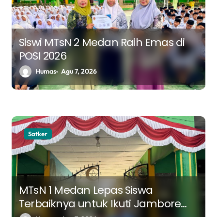
o
s
Siswi MTsN 2 Medan Raih Emas di
POSI 2026
Humas
Agu 7, 2026
Satker
MTsN 1 Medan Lepas Siswa
Terbaiknya untuk Ikuti Jambore