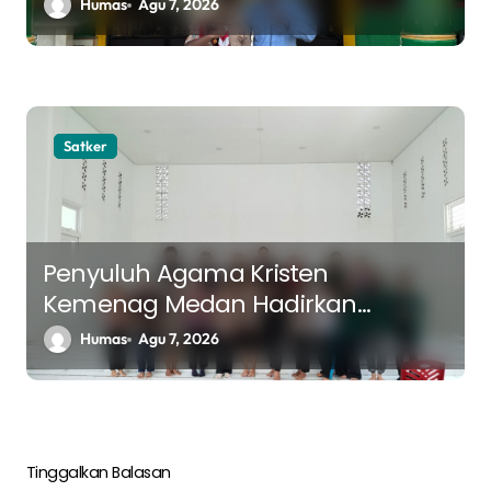
Nasional 2026
Humas
Agu 7, 2026
Satker
Penyuluh Agama Kristen
Kemenag Medan Hadirkan
Pengharapan bagi Warga Binaan
Humas
Agu 7, 2026
Rumah Perlindungan Sosial
Tinggalkan Balasan