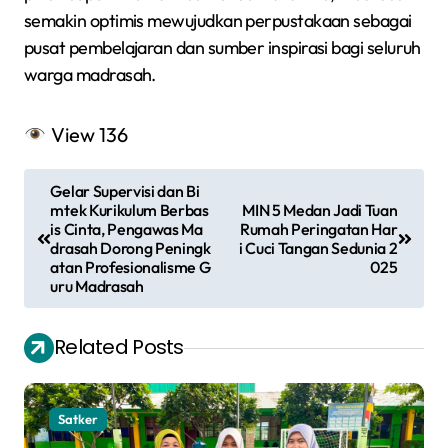
semakin optimis mewujudkan perpustakaan sebagai
pusat pembelajaran dan sumber inspirasi bagi seluruh
warga madrasah.
View
136
N
Gelar Supervisi dan Bi
a
mtek Kurikulum Berbas
MIN 5 Medan Jadi Tuan
is Cinta, Pengawas Ma
Rumah Peringatan Har
v
drasah Dorong Peningk
i Cuci Tangan Sedunia 2
atan Profesionalisme G
025
i
uru Madrasah
g
a
Related Posts
s
i
Satker
p