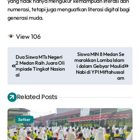
yang tidak hanya mengukur kemampuan literasi dan
numerasi, tetapi juga menguatkan literasi digital bagi
generasi muda.
View
106
N
Siswa MIN 8 Medan Se
Dua Siswa MTs Negeri
a
marakkan Lomba Islam
2 Medan Raih Juara Oli
i dalam Gebyar Maulid
mpiade Tingkat Nasion
v
Nabi di YPI Miftahussal
al
am
i
g
Related Posts
a
s
Satker
i
p