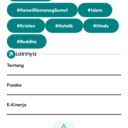
#KanwilKemenagSumut
#Islam
#Kristen
#Katolik
#Hindu
#Buddha
Lainnya
Tentang
Pusaka
E-Kinerja