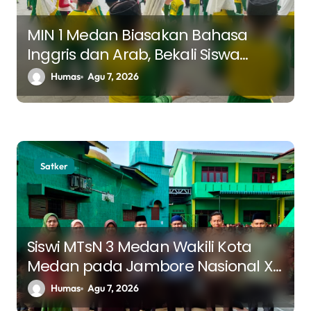
o
s
MIN 1 Medan Biasakan Bahasa
Inggris dan Arab, Bekali Siswa
Hadapi Tantangan Masa Depan
Humas
Agu 7, 2026
Satker
Siswi MTsN 3 Medan Wakili Kota
Medan pada Jambore Nasional XII
Tahun 2026
Humas
Agu 7, 2026