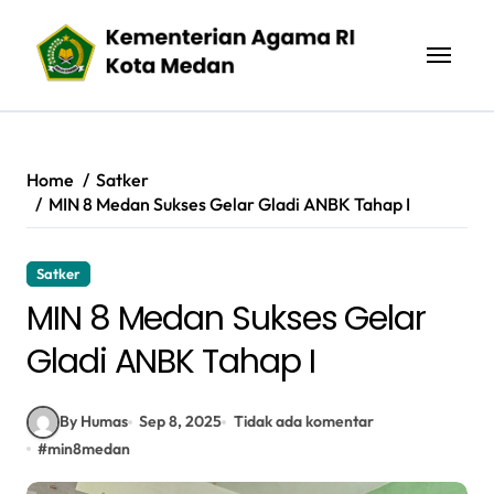
Skip
to
content
Home
Satker
MIN 8 Medan Sukses Gelar Gladi ANBK Tahap I
Satker
MIN 8 Medan Sukses Gelar
Gladi ANBK Tahap I
By Humas
Sep 8, 2025
Tidak ada komentar
#
min8medan