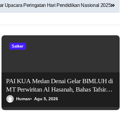
r Upacara Peringatan Hari Pendidikan Nasional 2025
Satker
PAI KUA Medan Denai Gelar BIMLUH di
MT Perwiritan Al Hasanah, Bahas Tafsir
Al-Ahzab Ayat 70–71 tentang Pentingnya
Humas
Agu 5, 2026
Menjaga Lisan