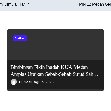
i Dimulai Hari Ini
MIN 12 Medan Gela
Satker
Bimbingan Fikih Ibadah KUA Medan
Amplas Uraikan Sebab-Sebab Sujud Sahwi,
Jamaah Diajak Menyempurnakan Kualitas
Humas
Agu 5, 2026
Shalat