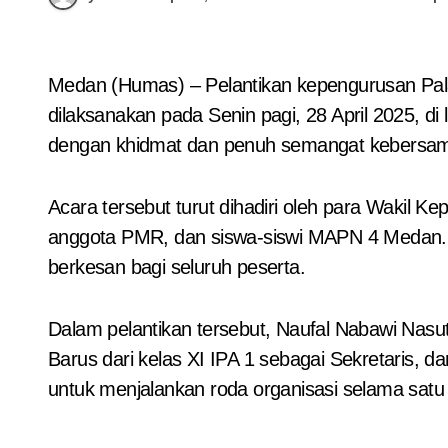
Medan (Humas) – Pelantikan kepengurusan Palang Merah Remaja (PMR) Unit 082 MAPN 4 Medan untuk masa bakti 2025–2026 telah sukses
dilaksanakan pada Senin pagi, 28 April 2025, 
dengan khidmat dan penuh semangat kebersamaa
Acara tersebut turut dihadiri oleh para Wakil
anggota PMR, dan siswa-siswi MAPN 4 Medan. 
berkesan bagi seluruh peserta.
Dalam pelantikan tersebut, Naufal Nabawi Nasut
Barus dari kelas XI IPA 1 sebagai Sekretaris,
untuk menjalankan roda organisasi selama satu