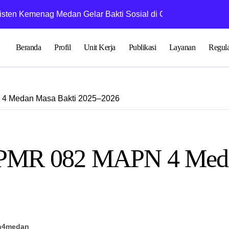
isten Kemenag Medan Gelar Bakti Sosial di GMI Gloria Medan
Bimbingan Fikih
Beranda
Profil
Unit Kerja
Publikasi
Layanan
Regula
 4 Medan Masa Bakti 2025–2026
s PMR 082 MAPN 4 Meda
n4medan