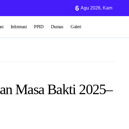
6
 Ibadah KUA Medan Amplas Uraikan Sebab-Sebab Sujud Sahwi
Agu 2026, Kam
si
Informasi
PPID
Dumas
Galeri
n Masa Bakti 2025–