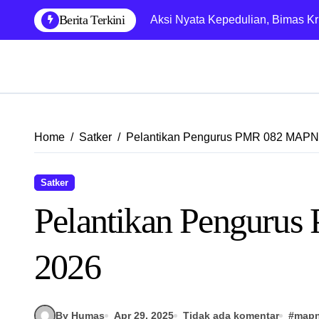
Skip
Berita Terkini
Aksi Nyata Kepedulian, Bimas Kr
to
content
Home
Satker
Pelantikan Pengurus PMR 082 MAPN
Satker
Pelantikan Penguru
2026
By Humas
Apr 29, 2025
Tidak ada komentar
#
map