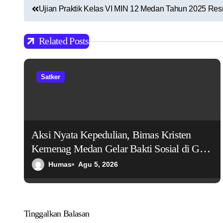
N
Ujian Praktik Kelas VI MIN 12 Medan Tahun 2025 Resm
a
Related Posts
v
i
Satker
g
a
s
Aksi Nyata Kepedulian, Bimas Kristen
i
Kemenag Medan Gelar Bakti Sosial di GMI
Gloria Medan
p
Humas
Agu 5, 2026
o
s
Tinggalkan Balasan