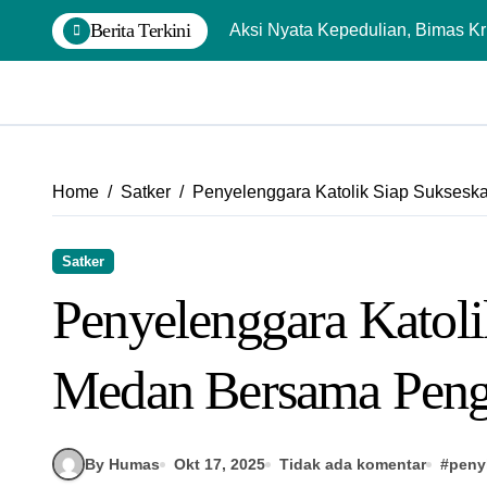
Skip
Berita Terkini
Aksi Nyata Kepedulian, Bimas Kr
to
content
Home
Satker
Penyelenggara Katolik Siap Sukses
Satker
Penyelenggara Katol
Medan Bersama Pen
By Humas
Okt 17, 2025
Tidak ada komentar
#
peny