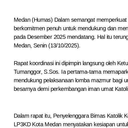
Medan (Humas) Dalam semangat memperkuat pembinaan iman umat melalui seni dan liturgi, Bimas Katolik Kementerian Agama Kota Medan
berkomitmen penuh untuk mendukung dan meny
pada Desember 2025 mendatang. Hal itu terun
Medan, Senin (13/10/2025).
Rapat koordinasi ini dipimpin langsung oleh 
Tumanggor, S.Sos. Ia pertama-tama memaparkan
mendukung pelaksanaan lomba mazmur bagi um
besarnya demi perkembangan iman umat Katoli
Dalam rapat itu, Penyelenggara Bimas Katolik
LP3KD Kota Medan menyatakan kesiapan untuk 