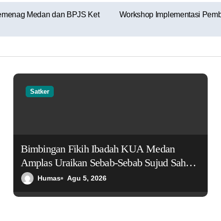
Kemenag Medan dan BPJS Ket
Workshop Implementasi Pem
Satker
Bimbingan Fikih Ibadah KUA Medan
Amplas Uraikan Sebab-Sebab Sujud Sahwi,
Jamaah Diajak Menyempurnakan Kualitas
Humas
Agu 5, 2026
Shalat