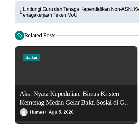
N
Lindungi Guru dan Tenaga Kependidikan Non-ASN, 
enagakerjaan Teken MoU
a
v
Related Posts
i
g
Satker
a
s
Aksi Nyata Kepedulian, Bimas Kristen
i
Kemenag Medan Gelar Bakti Sosial di GMI
p
Gloria Medan
Humas
Agu 5, 2026
o
s