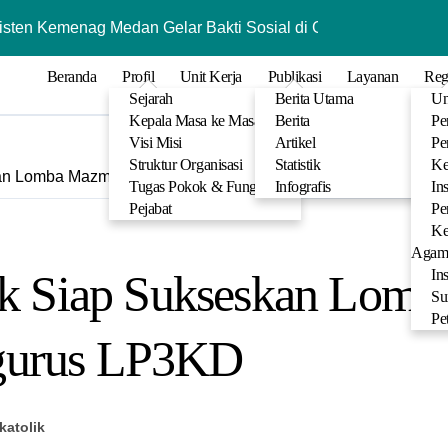
isten Kemenag Medan Gelar Bakti Sosial di GMI Gloria Medan
Bimbingan Fikih
Beranda
Profil
Unit Kerja
Publikasi
Layanan
Reg
Sejarah
Berita Utama
Un
Kepala Masa ke Masa
Berita
Pe
Visi Misi
Artikel
Pe
Struktur Organisasi
Statistik
Ke
kan Lomba Mazmur se-Kota Medan Bersama Pengurus LP3KD
Tugas Pokok & Fungsi
Infografis
In
Pejabat
Pe
Ke
Agam
ik Siap Sukseskan Lom
In
Su
Pe
gurus LP3KD
katolik