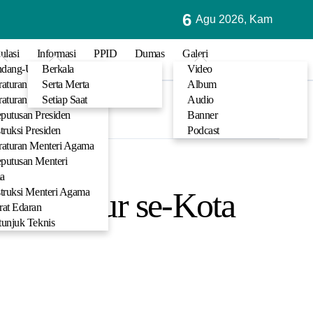
6
 Ibadah KUA Medan Amplas Uraikan Sebab-Sebab Sujud Sahwi
Agu 2026, Kam
ulasi
Informasi
PPID
Dumas
Galeri
dang-Undang
Berkala
Video
raturan Pemerintah
Serta Merta
Album
raturan Presiden
Setiap Saat
Audio
putusan Presiden
Banner
struksi Presiden
Podcast
raturan Menteri Agama
putusan Menteri
a
ba Mazmur se-Kota
struksi Menteri Agama
rat Edaran
tunjuk Teknis