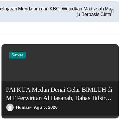
belajaran Mendalam dan KBC, Wujudkan Madrasah Ma
ju Berbasis Cinta
Satker
PAI KUA Medan Denai Gelar BIMLUH di
MT Perwiritan Al Hasanah, Bahas Tafsir
Al-Ahzab Ayat 70–71 tentang Pentingnya
Humas
Agu 5, 2026
Menjaga Lisan