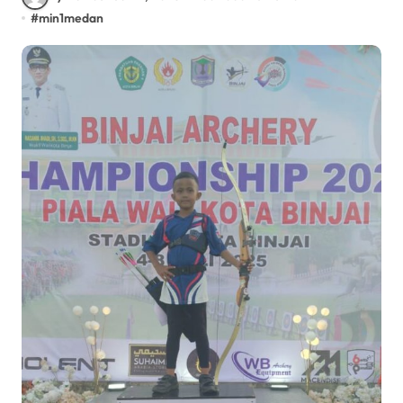
#
min1medan