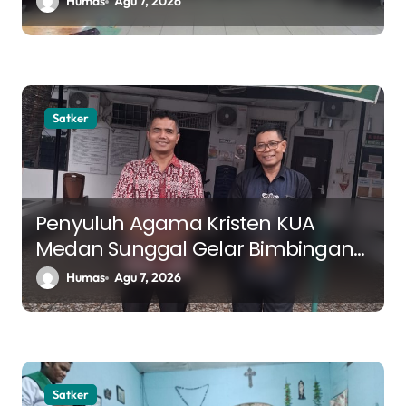
Humas
Agu 7, 2026
Satker
Penyuluh Agama Kristen KUA
Medan Sunggal Gelar Bimbingan
Rohani di RSJ Bina Karsa Medan
Humas
Agu 7, 2026
Satker