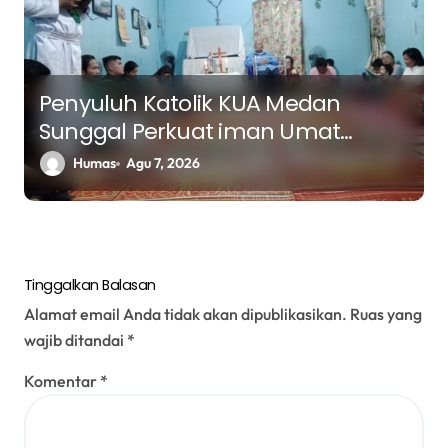
Penyuluh Katolik KUA Medan
Sunggal Perkuat iman Umat
Melalui Pendalaman Kitab Suci
Humas
Agu 7, 2026
Tinggalkan Balasan
Alamat email Anda tidak akan dipublikasikan.
Ruas yang
wajib ditandai
*
Komentar
*