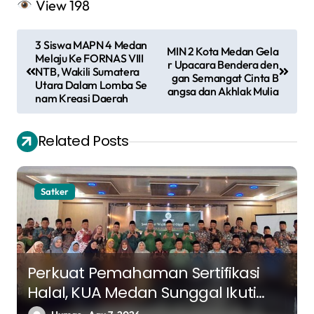
View
198
N
3 Siswa MAPN 4 Medan
MIN 2 Kota Medan Gela
a
Melaju Ke FORNAS VIII
r Upacara Bendera den
NTB, Wakili Sumatera
gan Semangat Cinta B
v
Utara Dalam Lomba Se
angsa dan Akhlak Mulia
nam Kreasi Daerah
i
g
Related Posts
a
s
Satker
i
p
o
s
Perkuat Pemahaman Sertifikasi
Halal, KUA Medan Sunggal Ikuti
Sosialisasi Bidang Halal MUI Sumut