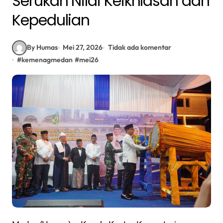
Serukan Nilai Keikhlasan dan
Kepedulian
By Humas
Mei 27, 2026
Tidak ada komentar
#
kemenagmedan
#
mei26