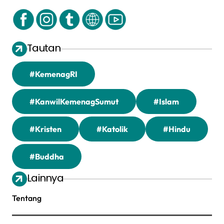
Tautan
#KemenagRI
#KanwilKemenagSumut
#Islam
#Kristen
#Katolik
#Hindu
#Buddha
Lainnya
Tentang