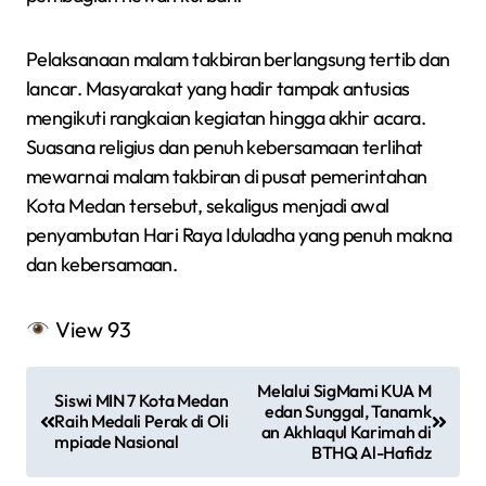
Pelaksanaan malam takbiran berlangsung tertib dan
lancar. Masyarakat yang hadir tampak antusias
mengikuti rangkaian kegiatan hingga akhir acara.
Suasana religius dan penuh kebersamaan terlihat
mewarnai malam takbiran di pusat pemerintahan
Kota Medan tersebut, sekaligus menjadi awal
penyambutan Hari Raya Iduladha yang penuh makna
dan kebersamaan.
View
93
N
Melalui SigMami KUA M
Siswi MIN 7 Kota Medan
a
edan Sunggal, Tanamk
Raih Medali Perak di Oli
an Akhlaqul Karimah di
mpiade Nasional
v
BTHQ Al-Hafidz