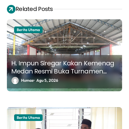
i
Related Posts
g
a
s
Berita Utama
i
p
o
H. Impun Siregar Kakan Kemenag
s
Medan Resmi Buka Turnamen
Futsal K3MA, Pererat Silaturahmi
Humas
Agu 5, 2026
Antar Madrasah
Berita Utama