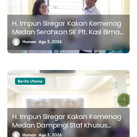
H. Impun Siregar Kakan Kemenag
Medan Serahkan SK Plt. Kasi Bimas
Kristen, Tekankan Keberlanjutan
Humas
Agu 3, 2026
Program dan Sinergi Pelayanan
Berita Utama
H. Impun Siregar Kakan Kemenag
Medan Dampingi Staf Khusus
Menteri Agama Kunjungi Chapel
Humas
Agu 3, 2026