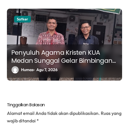
Satker
Penyuluh Agama Kristen KUA
Medan Sunggal Gelar Bimbingan
Rohani di RSJ Bina Karsa Medan
Humas
Agu 7, 2026
Tinggalkan Balasan
Alamat email Anda tidak akan dipublikasikan.
Ruas yang
wajib ditandai
*