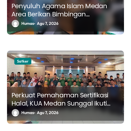
s
Penyuluh Agama Islam Medan
Area Berikan Bimbingan
Perkawinan kepada Calon
Humas
Agu 7, 2026
Pengantin
Satker
Perkuat Pemahaman Sertifikasi
Halal, KUA Medan Sunggal Ikuti
Sosialisasi Bidang Halal MUI Sumut
Humas
Agu 7, 2026