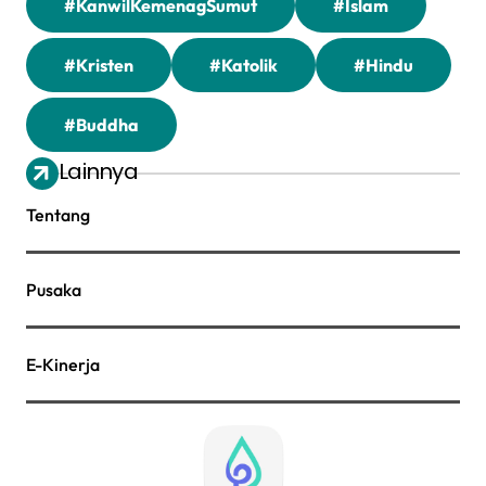
#KanwilKemenagSumut
#Islam
#Kristen
#Katolik
#Hindu
#Buddha
Lainnya
Tentang
Pusaka
E-Kinerja