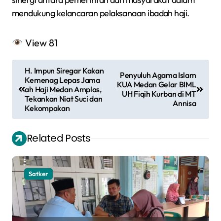
mendukung kelancaran pelaksanaan ibadah haji.
View
81
N
H. Impun Siregar Kakan
Penyuluh Agama Islam
a
Kemenag Lepas Jama
KUA Medan Gelar BIML
ah Haji Medan Amplas,
UH Fiqih Kurban di MT
v
Tekankan Niat Suci dan
Annisa
Kekompakan
i
g
Related Posts
a
s
Satker
i
p
o