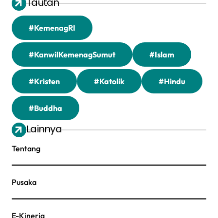
Tautan
#KemenagRI
#KanwilKemenagSumut
#Islam
#Kristen
#Katolik
#Hindu
#Buddha
Lainnya
Tentang
Pusaka
E-Kinerja