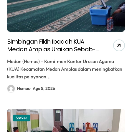
Bimbingan Fikih Ibadah KUA
Medan Amplas Uraikan Sebab-
Sebab Sujud Sahwi, Jamaah
Medan (Humas) – Komitmen Kantor Urusan Agama
Diajak Menyempurnakan
(KUA) Kecamatan Medan Amplas dalam meningkatkan
Kualitas Shalat
kualitas pelayanan...
Humas
Agu 5, 2026
Satker