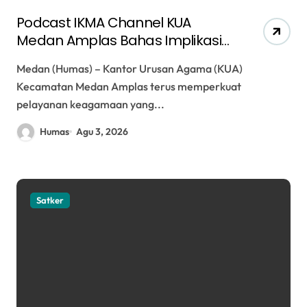
Podcast IKMA Channel KUA
Medan Amplas Bahas Implikasi
Fikih Perubahan Arah Kiblat
Medan (Humas) – Kantor Urusan Agama (KUA)
Pasca Rashdul Qiblat
Kecamatan Medan Amplas terus memperkuat
pelayanan keagamaan yang...
Humas
Agu 3, 2026
Satker