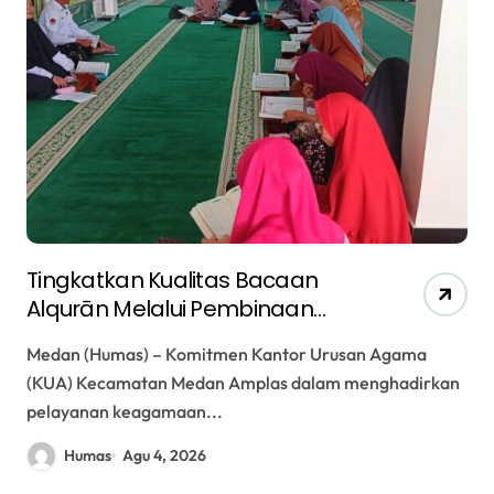
Tingkatkan Kualitas Bacaan
Alqurān Melalui Pembinaan
Makharijul Huruf bagi Majelis
Medan (Humas) – Komitmen Kantor Urusan Agama
Taklim
(KUA) Kecamatan Medan Amplas dalam menghadirkan
pelayanan keagamaan...
Humas
Agu 4, 2026