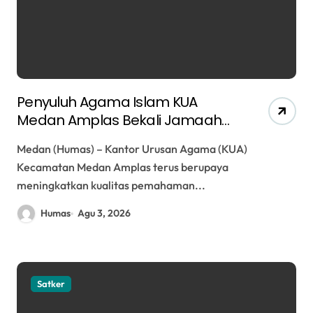
Penyuluh Agama Islam KUA
Medan Amplas Bekali Jamaah
Fikih Bejana Sesuai Tuntunan
Medan (Humas) – Kantor Urusan Agama (KUA)
Syariat
Kecamatan Medan Amplas terus berupaya
meningkatkan kualitas pemahaman...
Humas
Agu 3, 2026
Satker