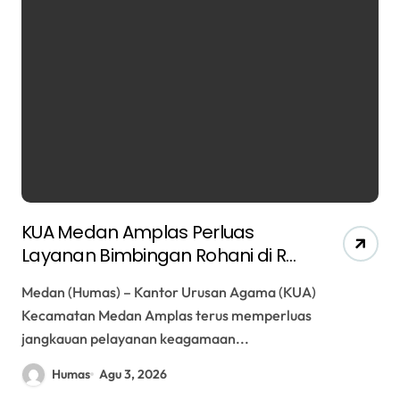
KUA Medan Amplas Perluas
Layanan Bimbingan Rohani di RS
USU, Penyuluh Kuatkan Iman dan
Medan (Humas) – Kantor Urusan Agama (KUA)
Harapan Pasien ICU
Kecamatan Medan Amplas terus memperluas
jangkauan pelayanan keagamaan...
Humas
Agu 3, 2026