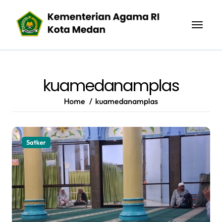
Skip
to
content
kuamedanamplas
Home
kuamedanamplas
Satker