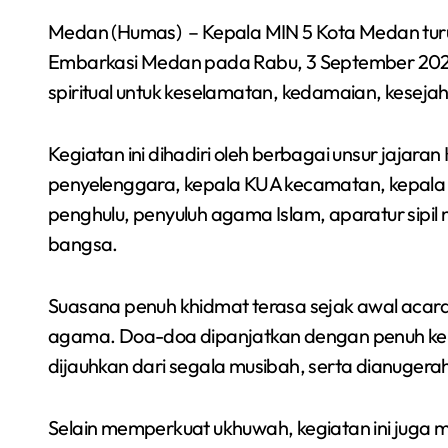
Medan (Humas) – Kepala MIN 5 Kota Medan turut hadir dalam kegiatan istighasah, zikir, dan doa bersama yang digelar di Masjid Namiroh Asrama Haji
Embarkasi Medan pada Rabu, 3 September 2025. A
spiritual untuk keselamatan, kedamaian, keseja
Kegiatan ini dihadiri oleh berbagai unsur jaja
penyelenggara, kepala KUA kecamatan, kepala 
penghulu, penyuluh agama Islam, aparatur sip
bangsa.
Suasana penuh khidmat terasa sejak awal acara.
agama. Doa-doa dipanjatkan dengan penuh kek
dijauhkan dari segala musibah, serta dianuger
Selain memperkuat ukhuwah, kegiatan ini jug