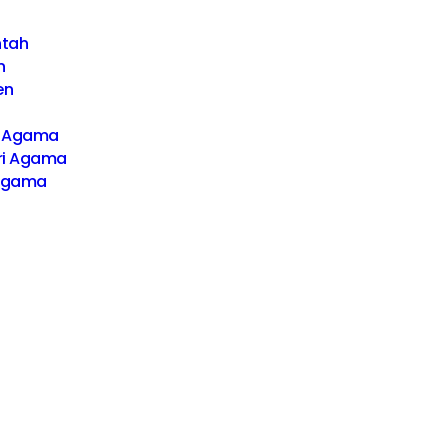
ntah
n
en
i Agama
ri Agama
 Agama