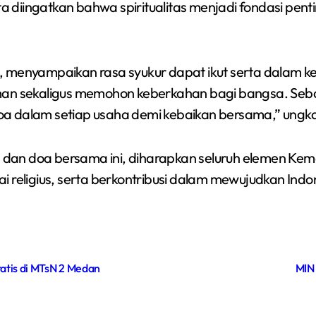
rta diingatkan bahwa spiritualitas menjadi fondasi p
, menyampaikan rasa syukur dapat ikut serta dalam ke
man sekaligus memohon keberkahan bagi bangsa. Sebag
oa dalam setiap usaha demi kebaikan bersama,” ungk
ir, dan doa bersama ini, diharapkan seluruh elemen K
i religius, serta berkontribusi dalam mewujudkan Indo
atis di MTsN 2 Medan
MIN