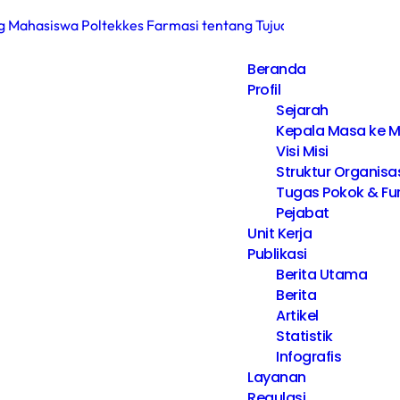
 Mahasiswa Poltekkes Farmasi tentang Tujuan Hidup dan Keta
i Wali Hakim, Kawal Akad Nikah Menuju Keluarga Samawa
Beranda
Profil
matera Utara pada Jambore Nasional ke XII Tahun 2026 di Jak
Sejarah
Kepala Masa ke 
olik Medan Dorong Guru Tingkatkan Administrasi Pembelajara
Visi Misi
 Penyuluh Agama Katolik Kemenag Kota Medan Berikan Pembina
Struktur Organisa
Tugas Pokok & Fu
 MGMP Deep Learning dan KBC
Pejabat
Unit Kerja
Publikasi
Berita Utama
Berita
Artikel
Statistik
Infografis
Layanan
Regulasi