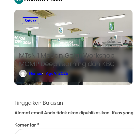
v
i
Satker
g
a
s
MTsN 1 Medan Gelar Workshop
i
MGMP Deep Learning dan KBC
p
Humas
Agu 9, 2026
o
s
Tinggalkan Balasan
Alamat email Anda tidak akan dipublikasikan.
Ruas yang
Komentar
*