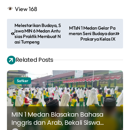
View
168
N
Melestarikan Budaya, S
MTsN 1 Medan Gelar Pa
a
iswa MIN 6 Medan Antu
meran Seni Budaya dan
sias Praktik Membuat N
Prakarya Kelas IX
v
asi Tumpeng
i
Related Posts
g
a
s
Satker
i
p
o
MIN 1 Medan Biasakan Bahasa
s
Inggris dan Arab, Bekali Siswa