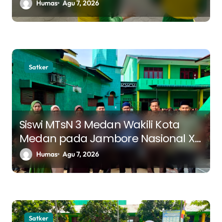
Hadapi Tantangan Masa Depan
Humas
Agu 7, 2026
Satker
Siswi MTsN 3 Medan Wakili Kota
Medan pada Jambore Nasional XII
Tahun 2026
Humas
Agu 7, 2026
Satker