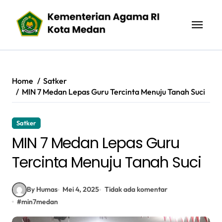
Skip
to
content
Home
Satker
MIN 7 Medan Lepas Guru Tercinta Menuju Tanah Suci
Satker
MIN 7 Medan Lepas Guru
Tercinta Menuju Tanah Suci
By Humas
Mei 4, 2025
Tidak ada komentar
#
min7medan