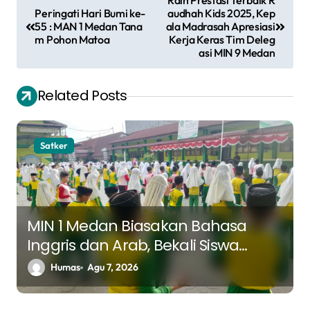
Raih Prestasi Terbaik R
a
Peringati Hari Bumi ke-
audhah Kids 2025, Kep
55 : MAN 1 Medan Tana
ala Madrasah Apresiasi
v
m Pohon Matoa
Kerja Keras Tim Deleg
asi MIN 9 Medan
i
g
Related Posts
a
s
Satker
i
p
o
s
MIN 1 Medan Biasakan Bahasa
Inggris dan Arab, Bekali Siswa
Hadapi Tantangan Masa Depan
Humas
Agu 7, 2026