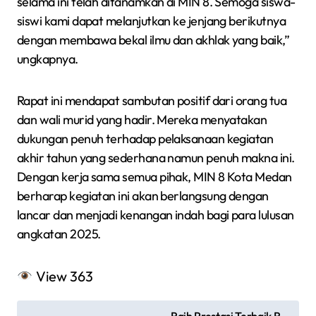
selama ini telah ditanamkan di MIN 8. Semoga siswa-
siswi kami dapat melanjutkan ke jenjang berikutnya
dengan membawa bekal ilmu dan akhlak yang baik,”
ungkapnya.
Rapat ini mendapat sambutan positif dari orang tua
dan wali murid yang hadir. Mereka menyatakan
dukungan penuh terhadap pelaksanaan kegiatan
akhir tahun yang sederhana namun penuh makna ini.
Dengan kerja sama semua pihak, MIN 8 Kota Medan
berharap kegiatan ini akan berlangsung dengan
lancar dan menjadi kenangan indah bagi para lulusan
angkatan 2025.
View
363
N