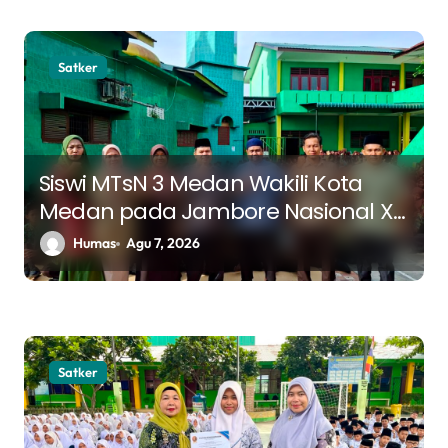
Satker
Siswi MTsN 3 Medan Wakili Kota
Medan pada Jambore Nasional XII
Tahun 2026
Humas
Agu 7, 2026
Satker