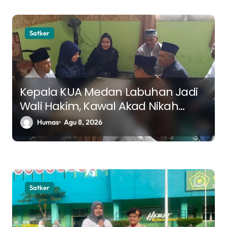
Satker
Kepala KUA Medan Labuhan Jadi
Wali Hakim, Kawal Akad Nikah
Menuju Keluarga Samawa
Humas
Agu 8, 2026
Satker