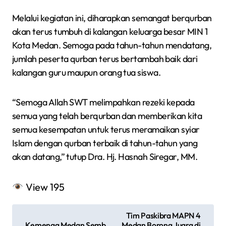
Melalui kegiatan ini, diharapkan semangat berqurban
akan terus tumbuh di kalangan keluarga besar MIN 1
Kota Medan. Semoga pada tahun-tahun mendatang,
jumlah peserta qurban terus bertambah baik dari
kalangan guru maupun orang tua siswa.
“Semoga Allah SWT melimpahkan rezeki kepada
semua yang telah berqurban dan memberikan kita
semua kesempatan untuk terus meramaikan syiar
Islam dengan qurban terbaik di tahun-tahun yang
akan datang,” tutup Dra. Hj. Hasnah Siregar, MM.
View
195
N
Tim Paskibra MAPN 4
Kemenag Medan Semb
Medan Borong Juara di