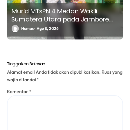
Murid MTsPN 4 Medan Wakili
Sumatera Utara pada Jambore
Nasional ke XII Tahun 2026 di
Humas
Agu 8, 2026
Jakarta
Tinggalkan Balasan
Alamat email Anda tidak akan dipublikasikan.
Ruas yang
wajib ditandai
*
Komentar
*