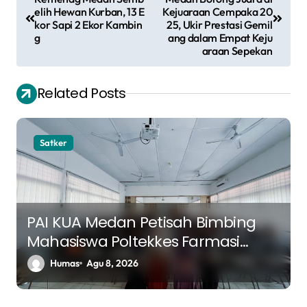
a
elih Hewan Kurban, 13 E
Kejuaraan Cempaka 20
v
kor Sapi 2 Ekor Kambin
25, Ukir Prestasi Gemil
g
ang dalam Empat Keju
i
araan Sepekan
g
a
Related Posts
s
i
Satker
p
o
s
PAI KUA Medan Petisah Bimbing
Mahasiswa Poltekkes Farmasi
tentang Tujuan Hidup dan
Humas
Agu 8, 2026
Ketaatan dalam Islam