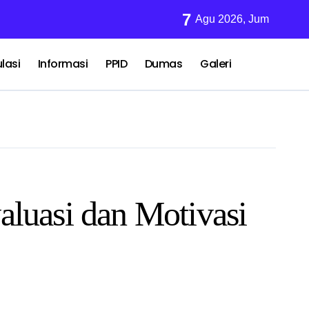
7
Sumut
 Kristen KUA Medan Sunggal Gelar Bimbingan Rohani di RSJ
Agu 2026, Jum
lasi
Informasi
PPID
Dumas
Galeri
uasi dan Motivasi