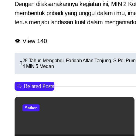
Dengan dilaksanakannya kegiatan ini, MIN 2 Ko
membentuk pribadi yang unggul dalam ilmu, im
terus menjadi landasan kuat dalam mengantar
👁 View
140
N
28 Tahun Mengabdi, Faridah Affan Tanjung, S.Pd. Pur
ri MIN 5 Medan
a
v
Related Posts
i
g
Satker
a
s