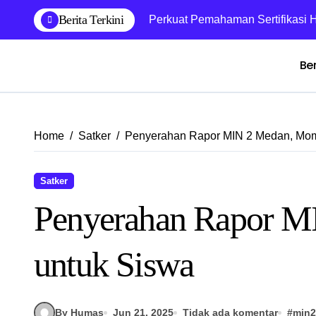
Skip
Berita Terkini
Perkuat Pemahaman Sertifikasi H
to
content
Be
Home
Satker
Penyerahan Rapor MIN 2 Medan, Mome
Satker
Penyerahan Rapor M
untuk Siswa
By Humas
Jun 21, 2025
Tidak ada komentar
#
min