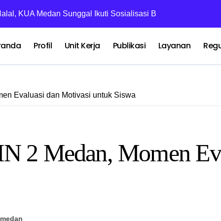
alal, KUA Medan Sunggal Ikuti Sosialisasi Bidang Halal MUI 
Penyuluh Agama
randa
Profil
Unit Kerja
Publikasi
Layanan
Regu
n Evaluasi dan Motivasi untuk Siswa
IN 2 Medan, Momen Eval
2medan