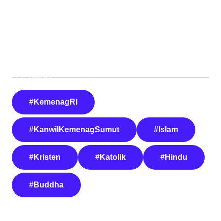
Tautan
#KemenagRI
#KanwilKemenagSumut
#Islam
#Kristen
#Katolik
#Hindu
#Buddha