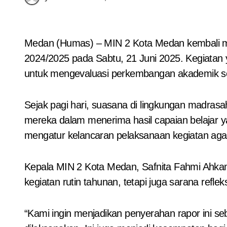
Medan (Humas) – MIN 2 Kota Medan kembali menggelar kegiatan penyerahan rapor hasil belajar siswa untuk semester genap tahun ajaran
2024/2025 pada Sabtu, 21 Juni 2025. Kegiatan y
untuk mengevaluasi perkembangan akademik s
Sejak pagi hari, suasana di lingkungan madras
mereka dalam menerima hasil capaian belajar y
mengatur kelancaran pelaksanaan kegiatan agar b
Kepala MIN 2 Kota Medan, Safnita Fahmi Ahka
kegiatan rutin tahunan, tetapi juga sarana refl
“Kami ingin menjadikan penyerahan rapor ini 