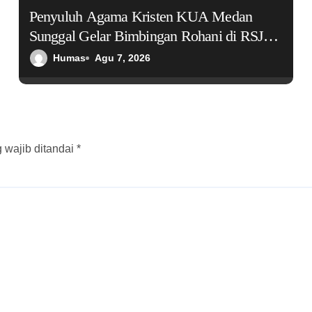
Penyuluh Agama Kristen KUA Medan
Sunggal Gelar Bimbingan Rohani di RSJ
Bina Karsa Medan
Humas
Agu 7, 2026
 wajib ditandai
*