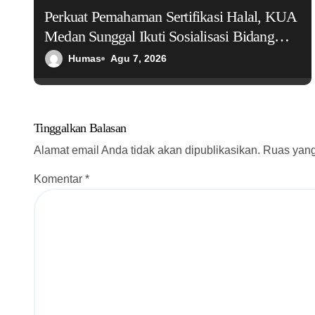
Perkuat Pemahaman Sertifikasi Halal, KUA
i
Medan Sunggal Ikuti Sosialisasi Bidang
p
Halal MUI Sumut
Humas
Agu 7, 2026
o
s
Tinggalkan Balasan
Alamat email Anda tidak akan dipublikasikan.
Ruas yang
Komentar
*