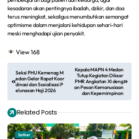
kesadaran akan pentingnya ibadah, dzikir, dan doa
terus meningkat, sekaligus menumbuhkan semangat
optimisme dalam menjalani kehidupan sehari-hari
meski menghadapi ujian penyakit.
View
168
N
Kepala MAPN 4 Medan
Seksi PHU Kemenag M
a
Tutup Kegiatan Diksar
edan Gelar Rapat Koor
PMR Angkatan XI deng
dinasi dan Sosialisasi P
v
an Pesan Kemanusiaan
elunasan Haji 2026
dan Kepemimpinan
i
g
Related Posts
a
s
Satker