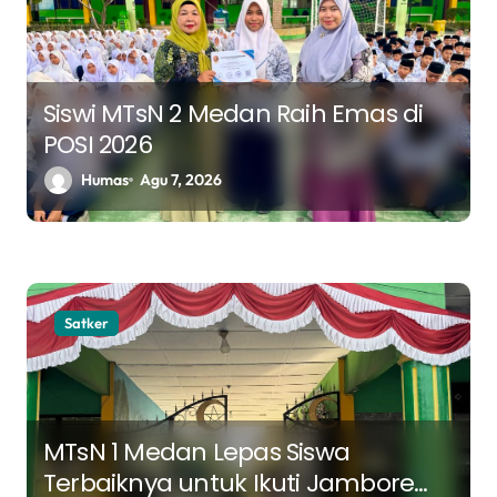
i
p
o
s
Siswi MTsN 2 Medan Raih Emas di
POSI 2026
Humas
Agu 7, 2026
Satker
MTsN 1 Medan Lepas Siswa
Terbaiknya untuk Ikuti Jambore