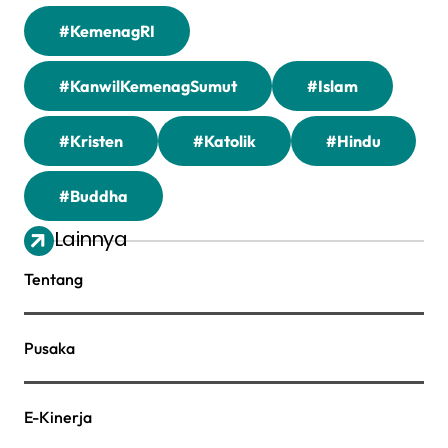
#KemenagRI
#KanwilKemenagSumut
#Islam
#Kristen
#Katolik
#Hindu
#Buddha
Lainnya
Tentang
Pusaka
E-Kinerja