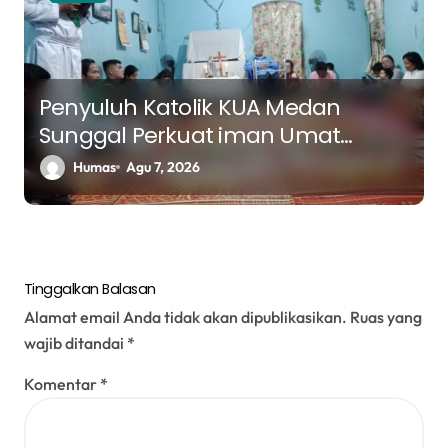
Penyuluh Katolik KUA Medan
Sunggal Perkuat iman Umat
Melalui Pendalaman Kitab Suci
Humas
Agu 7, 2026
Tinggalkan Balasan
Alamat email Anda tidak akan dipublikasikan.
Ruas yang
wajib ditandai
*
Komentar
*