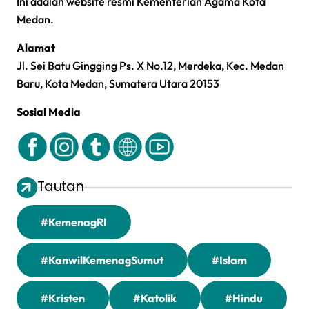
Ini adalah website resmi Kementerian Agama Kota
Medan.
Alamat
Jl. Sei Batu Gingging Ps. X No.12, Merdeka, Kec. Medan
Baru, Kota Medan, Sumatera Utara 20153
Sosial Media
Tautan
#KemenagRI
#KanwilKemenagSumut
#Islam
#Kristen
#Katolik
#Hindu