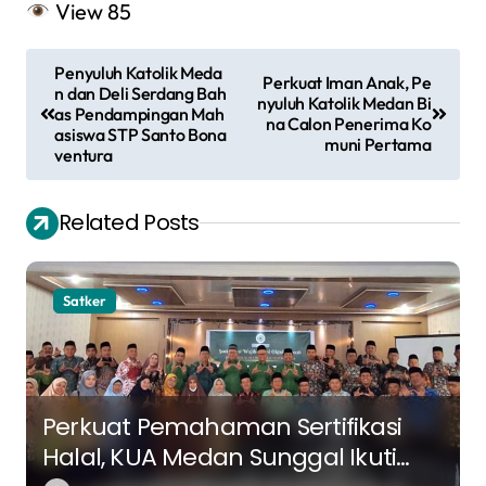
View
85
N
Penyuluh Katolik Meda
Perkuat Iman Anak, Pe
a
n dan Deli Serdang Bah
nyuluh Katolik Medan Bi
as Pendampingan Mah
na Calon Penerima Ko
v
asiswa STP Santo Bona
muni Pertama
ventura
i
g
Related Posts
a
s
Satker
i
p
o
s
Perkuat Pemahaman Sertifikasi
Halal, KUA Medan Sunggal Ikuti