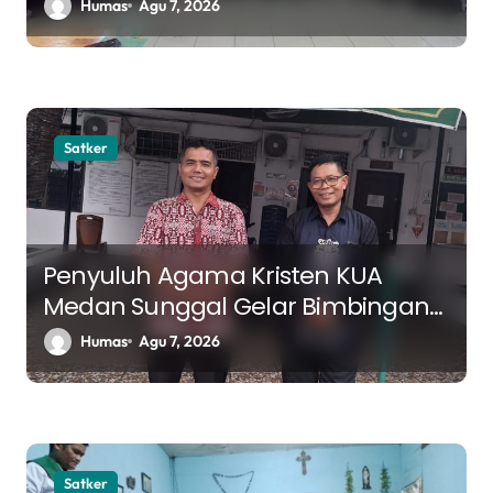
Sosialisasi Bidang Halal MUI Sumut
Humas
Agu 7, 2026
Satker
Penyuluh Agama Kristen KUA
Medan Sunggal Gelar Bimbingan
Rohani di RSJ Bina Karsa Medan
Humas
Agu 7, 2026
Satker