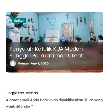
Satker
Penyuluh Katolik KUA Medan
Sunggal Perkuat iman Umat
Melalui Pendalaman Kitab Suci
Humas
Agu 7, 2026
Tinggalkan Balasan
Alamat email Anda tidak akan dipublikasikan.
Ruas yang
wajib ditandai
*