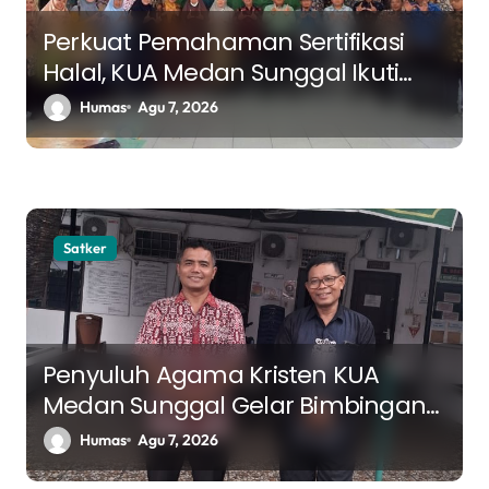
o
s
Perkuat Pemahaman Sertifikasi
Halal, KUA Medan Sunggal Ikuti
Sosialisasi Bidang Halal MUI Sumut
Humas
Agu 7, 2026
Satker
Penyuluh Agama Kristen KUA
Medan Sunggal Gelar Bimbingan
Rohani di RSJ Bina Karsa Medan
Humas
Agu 7, 2026