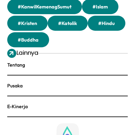
#KanwilKemenagSumut
#Islam
#Kristen
#Katolik
#Hindu
#Buddha
Lainnya
Tentang
Pusaka
E-Kinerja