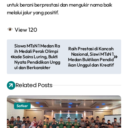
untuk berani berprestasi dan mengukir nama baik
melalui jalur yang positif.
View
120
N
Siswa MTsN 1 Medan Ra
Raih Prestasi di Kancah
a
ih Medali Perak Olimpi
Nasional, Siswi MTsN 1
ade Sains Luring, Bukti
Medan Buktikan Pendid
v
Nyata Pendidikan Ungg
ikan Unggul dan Kreatif
ul dan Berkarakter
i
g
Related Posts
a
s
Satker
i
p