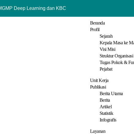
 MGMP Deep Learning dan KBC
Mahasiswa Poltekkes Farmasi tentang Tujuan Hidup dan Keta
Beranda
Profil
 Wali Hakim, Kawal Akad Nikah Menuju Keluarga Samawa
Sejarah
Kepala Masa ke M
atera Utara pada Jambore Nasional ke XII Tahun 2026 di Jaka
Visi Misi
Struktur Organisasi
lik Medan Dorong Guru Tingkatkan Administrasi Pembelajaran 
Tugas Pokok & Fu
Penyuluh Agama Katolik Kemenag Kota Medan Berikan Pembina
Pejabat
Unit Kerja
Publikasi
Berita Utama
Berita
Artikel
Statistik
Infografis
Layanan