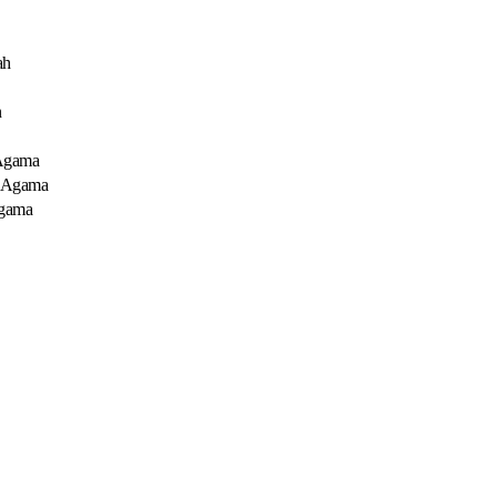
ah
n
 Agama
i Agama
Agama