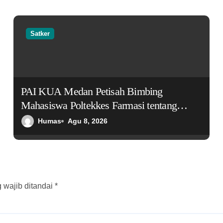
Satker
PAI KUA Medan Petisah Bimbing
Mahasiswa Poltekkes Farmasi tentang
Tujuan Hidup dan Ketaatan dalam Islam
Humas
Agu 8, 2026
 wajib ditandai
*