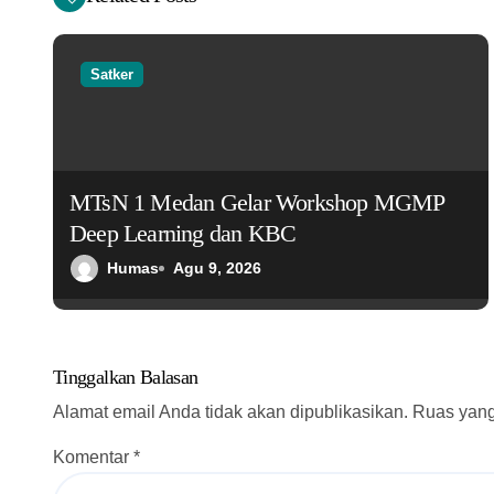
i
g
Satker
a
s
MTsN 1 Medan Gelar Workshop MGMP
i
Deep Learning dan KBC
p
Humas
Agu 9, 2026
o
s
Tinggalkan Balasan
Alamat email Anda tidak akan dipublikasikan.
Ruas yang
Komentar
*