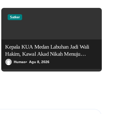
Satker
Kepala KUA Medan Labuhan Jadi Wali
Hakim, Kawal Akad Nikah Menuju
Keluarga Samawa
Humas
Agu 8, 2026