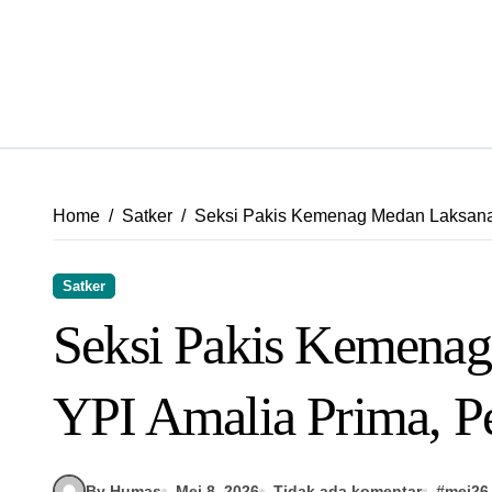
Home
Satker
Seksi Pakis Kemenag Medan Laksana
Satker
Seksi Pakis Kemenag
YPI Amalia Prima, P
By Humas
Mei 8, 2026
Tidak ada komentar
#
mei26