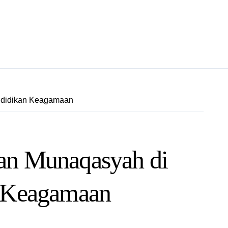
endidikan Keagamaan
an Munaqasyah di
n Keagamaan