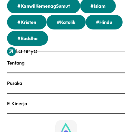
#KanwilKemenagSumut
#Islam
#Kristen
#Katolik
#Hindu
#Buddha
Lainnya
Tentang
Pusaka
E-Kinerja