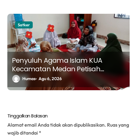
Satker
Penyuluh Agama Islam KUA
Kecamatan Medan Petisah
Berikan Bimbingan kepada Pasien
Humas
Agu 6, 2026
LRPPN tentang Visi dan Misi dalam
Hidup Muslim
Tinggalkan Balasan
Alamat email Anda tidak akan dipublikasikan.
Ruas yang
wajib ditandai
*