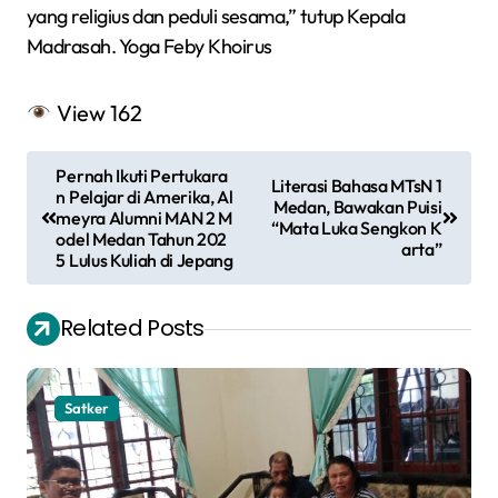
yang religius dan peduli sesama,” tutup Kepala
Madrasah. Yoga Feby Khoirus
View
162
N
Pernah Ikuti Pertukara
Literasi Bahasa MTsN 1
a
n Pelajar di Amerika, Al
Medan, Bawakan Puisi
meyra Alumni MAN 2 M
“Mata Luka Sengkon K
v
odel Medan Tahun 202
arta”
5 Lulus Kuliah di Jepang
i
g
Related Posts
a
s
Satker
i
p
o