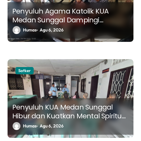
s
Penyuluh Agama Katolik KUA
Medan Sunggal Dampingi
Pasangan Suami Istri dalam
Humas
Agu 6, 2026
Praktik Ritus Baptis Bayi
Satker
Penyuluh KUA Medan Sunggal
Hibur dan Kuatkan Mental Spiritual
Pasien RS Jiwa Bina Karsa
Humas
Agu 6, 2026