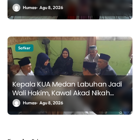
tentang Tujuan Hidup dan
Humas
Agu 8, 2026
Ketaatan dalam Islam
Satker
Kepala KUA Medan Labuhan Jadi
Wali Hakim, Kawal Akad Nikah
Menuju Keluarga Samawa
Humas
Agu 8, 2026