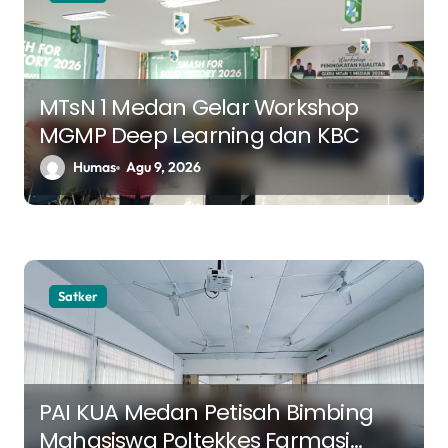
i
p
o
s
MTsN 1 Medan Gelar Workshop
MGMP Deep Learning dan KBC
Humas
Agu 9, 2026
Satker
PAI KUA Medan Petisah Bimbing
Mahasiswa Poltekkes Farmasi