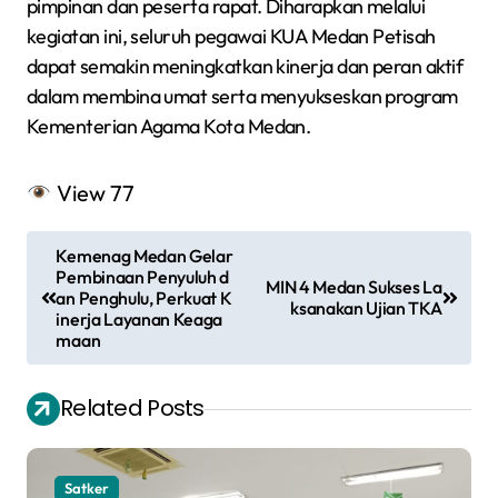
pimpinan dan peserta rapat. Diharapkan melalui
kegiatan ini, seluruh pegawai KUA Medan Petisah
dapat semakin meningkatkan kinerja dan peran aktif
dalam membina umat serta menyukseskan program
Kementerian Agama Kota Medan.
View
77
N
Kemenag Medan Gelar
a
Pembinaan Penyuluh d
MIN 4 Medan Sukses La
an Penghulu, Perkuat K
ksanakan Ujian TKA
v
inerja Layanan Keaga
maan
i
g
Related Posts
a
s
Satker