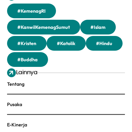
#KemenagRI
#KanwilKemenagSumut
#Islam
#Kristen
#Katolik
#Hindu
#Buddha
Lainnya
Tentang
Pusaka
E-Kinerja