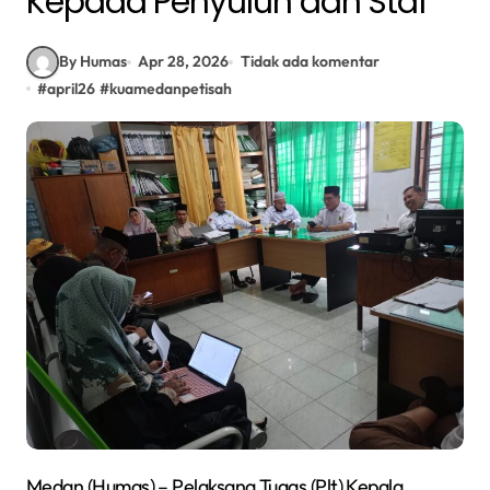
Kepada Penyuluh dan Staf
By Humas
Apr 28, 2026
Tidak ada komentar
#
april26
#
kuamedanpetisah
Medan (Humas) – Pelaksana Tugas (Plt) Kepala