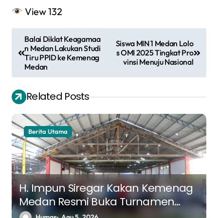
View
132
N
Balai Diklat Keagamaa
Siswa MIN 1 Medan Lolo
a
n Medan Lakukan Studi
s OMI 2025 Tingkat Pro
Tiru PPID ke Kemenag
vinsi Menuju Nasional
v
Medan
i
Related Posts
g
a
s
Berita Utama
i
p
o
H. Impun Siregar Kakan Kemenag
s
Medan Resmi Buka Turnamen
Futsal K3MA, Pererat Silaturahmi
Humas
Agu 5, 2026