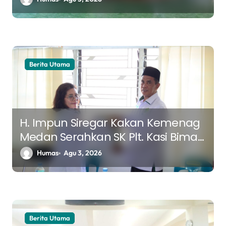
Antar Madrasah
Berita Utama
H. Impun Siregar Kakan Kemenag
Medan Serahkan SK Plt. Kasi Bimas
Kristen, Tekankan Keberlanjutan
Humas
Agu 3, 2026
Program dan Sinergi Pelayanan
Berita Utama