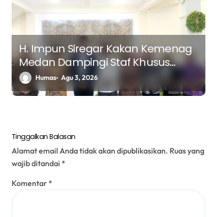
H. Impun Siregar Kakan Kemenag
Medan Dampingi Staf Khusus
Menteri Agama Kunjungi Chapel
Humas
Agu 3, 2026
Oikumene USU dan Gereja GPT
Kristus Jawaban
Tinggalkan Balasan
Alamat email Anda tidak akan dipublikasikan.
Ruas yang
wajib ditandai
*
Komentar
*